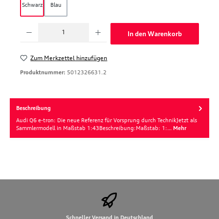
Schwarz
Blau
Produkt Anzahl: Gib den gewünschten Wert ein oder benutze die Schaltfläche
In den Warenkorb
Zum Merkzettel hinzufügen
Produktnummer:
5012326631.2
Beschreibung
Audi Q6 e-tron: Die neue Referenz für Vorsprung durch TechnikJetzt als
Sammlermodell in Maßstab 1:43Beschreibung:Maßstab: 1:…
Mehr
Schneller Versand in Deutschland