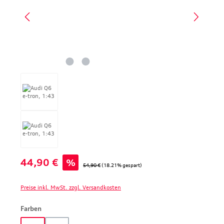
Verkaufspreis:
44,90 €
%
Regulärer Preis:
54,90 €
(18.21% gespart)
Preise inkl. MwSt. zzgl. Versandkosten
auswählen
Farben