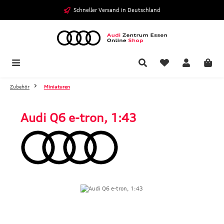
Zum Hauptinhalt springen
Schneller Versand in Deutschland
Zubehör
Miniaturen
Audi Q6 e-tron, 1:43
Bildergalerie überspringen