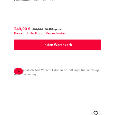
Produktnummer:
5G4071126
Verkaufspreis:
Regulärer Preis:
249,90 €
339,90 €
(26.48% gespart)
Preise inkl. MwSt. zzgl. Versandkosten
In den Warenkorb
Rabatt
%