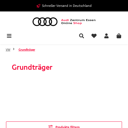
Zum Hauptinhalt springen
Schneller Versand in Deutschland
VW
Grundträger
Grundträger
Produkte filtern