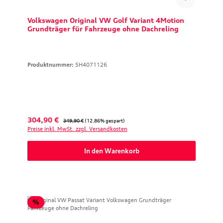
Volkswagen Original VW Golf Variant 4Motion
Grundträger für Fahrzeuge ohne Dachreling
Produktnummer:
5H4071126
Verkaufspreis:
Regulärer Preis:
304,90 €
349,90 €
(12.86% gespart)
Preise inkl. MwSt. zzgl. Versandkosten
In den Warenkorb
Rabatt
%