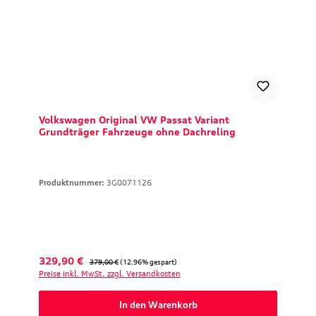
Volkswagen Original VW Passat Variant
Grundträger Fahrzeuge ohne Dachreling
Produktnummer:
3G0071126
Verkaufspreis:
Regulärer Preis:
329,90 €
379,00 €
(12.96% gespart)
Preise inkl. MwSt. zzgl. Versandkosten
In den Warenkorb