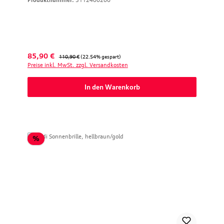
Produktnummer:
3112400200
Verkaufspreis:
Regulärer Preis:
85,90 €
110,90 €
(22.54% gespart)
Preise inkl. MwSt. zzgl. Versandkosten
In den Warenkorb
Rabatt
%