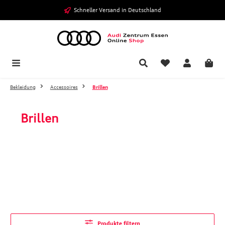
Zum Hauptinhalt springen
Schneller Versand in Deutschland
Bekleidung
Accessoires
Brillen
Brillen
Produkte filtern