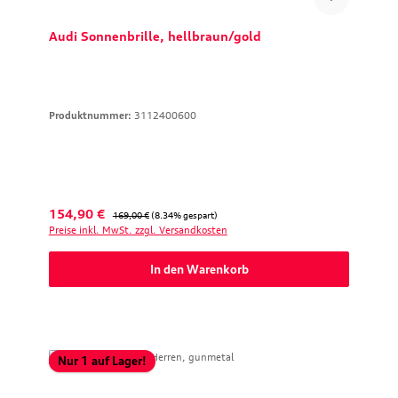
Audi Sonnenbrille, hellbraun/gold
Produktnummer:
3112400600
Verkaufspreis:
Regulärer Preis:
154,90 €
169,00 €
(8.34% gespart)
Preise inkl. MwSt. zzgl. Versandkosten
In den Warenkorb
Nur 1 auf Lager!