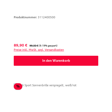
Produktnummer:
3112400500
Verkaufspreis:
Regulärer Preis:
89,90 €
99,00 €
(9.19% gespart)
Preise inkl. MwSt. zzgl. Versandkosten
In den Warenkorb
Rabatt
%