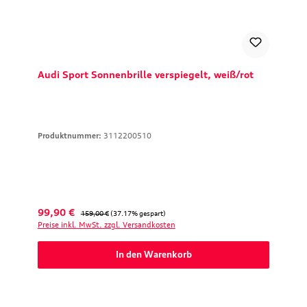
Audi Sport Sonnenbrille verspiegelt, weiß/rot
Produktnummer:
3112200510
Verkaufspreis:
Regulärer Preis:
99,90 €
159,00 €
(37.17% gespart)
Preise inkl. MwSt. zzgl. Versandkosten
In den Warenkorb