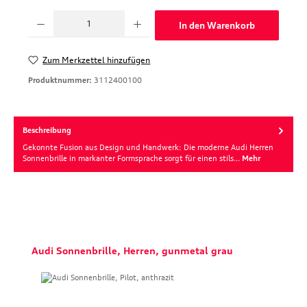
Produkt Anzahl: Gib den gewünschten Wert ein oder benutze die Schaltfläche
In den Warenkorb
Zum Merkzettel hinzufügen
Produktnummer:
3112400100
Beschreibung
Gekonnte Fusion aus Design und Handwerk: Die moderne Audi Herren
Sonnenbrille in markanter Formsprache sorgt für einen stils…
Mehr
Produktgalerie überspringen
Audi Sonnenbrille, Herren, gunmetal grau