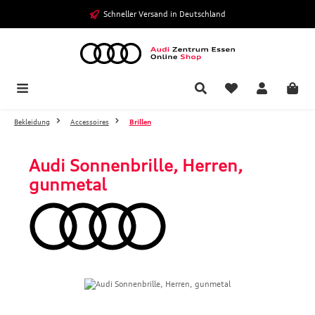
Zum Hauptinhalt springen
Schneller Versand in Deutschland
Bekleidung
Accessoires
Brillen
Audi Sonnenbrille, Herren,
gunmetal
Bildergalerie überspringen