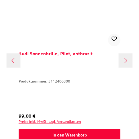
Audi Sonnenbrille, Pilot, anthrazit
Produktnummer:
3112400300
Regulärer Preis:
99,00 €
Preise inkl. MwSt. zzgl. Versandkosten
In den Warenkorb