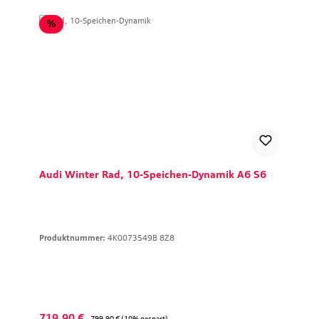
Rabatt
%
Audi Winter Rad, 10-Speichen-Dynamik A6 S6
Produktnummer:
4K0073549B 8Z8
Verkaufspreis:
Regulärer Preis:
719,90 €
799,90 €
(10% gespart)