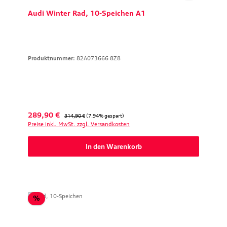
Audi Winter Rad, 10-Speichen A1
Produktnummer:
82A073666 8Z8
Verkaufspreis:
Regulärer Preis:
289,90 €
314,90 €
(7.94% gespart)
Preise inkl. MwSt. zzgl. Versandkosten
In den Warenkorb
Rabatt
%