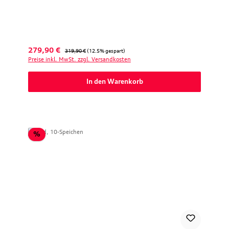
Verkaufspreis:
Regulärer Preis:
279,90 €
319,90 €
(12.5% gespart)
Preise inkl. MwSt. zzgl. Versandkosten
In den Warenkorb
Rabatt
%