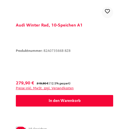
Audi Winter Rad, 10-Speichen A1
Produktnummer:
82A073566B 8Z8
Verkaufspreis:
Regulärer Preis:
279,90 €
319,90 €
(12.5% gespart)
Preise inkl. MwSt. zzgl. Versandkosten
In den Warenkorb