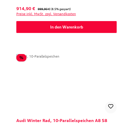
Verkaufspreis:
Regulärer Preis:
914,90 €
999,90 €
(8.5% gespart)
Preise inkl. MwSt. zzgl. Versandkosten
In den Warenkorb
Rabatt
%
Audi Winter Rad, 10-Parallelspeichen A8 S8