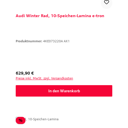
Audi Winter Rad, 10-Speichen-Lamina e-tron
Produktnummer:
4KE073220A AX1
Regulärer Preis:
629,90 €
Preise inkl. MwSt. zzgl. Versandkosten
In den Warenkorb
Rabatt
%