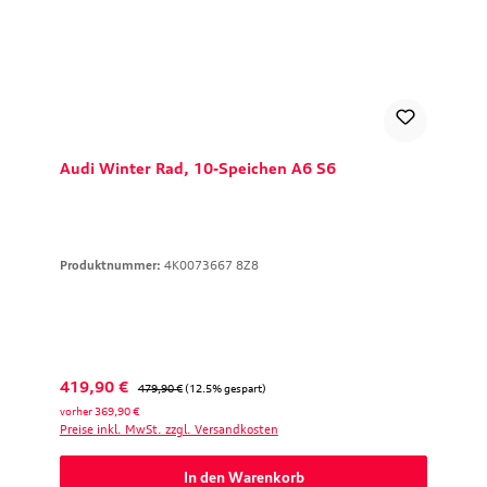
Audi Winter Rad, 10-Speichen A6 S6
Produktnummer:
4K0073667 8Z8
Verkaufspreis:
Regulärer Preis:
419,90 €
479,90 €
(12.5% gespart)
vorher 369,90 €
Preise inkl. MwSt. zzgl. Versandkosten
In den Warenkorb