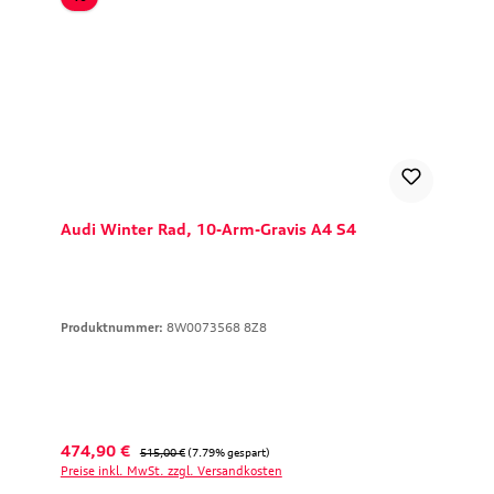
Audi Winter Rad, 10-Arm-Gravis A4 S4
Produktnummer:
8W0073568 8Z8
Verkaufspreis:
Regulärer Preis:
474,90 €
515,00 €
(7.79% gespart)
Preise inkl. MwSt. zzgl. Versandkosten