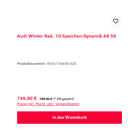
Audi Winter Rad, 10-Speichen-Dynamik A6 S6
Produktnummer:
4K0073649B 8Z8
Verkaufspreis:
Regulärer Preis:
739,90 €
799,90 €
(7.5% gespart)
Preise inkl. MwSt. zzgl. Versandkosten
In den Warenkorb