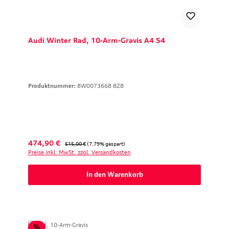
Audi Winter Rad, 10-Arm-Gravis A4 S4
Produktnummer:
8W0073668 8Z8
Verkaufspreis:
Regulärer Preis:
474,90 €
515,00 €
(7.79% gespart)
Preise inkl. MwSt. zzgl. Versandkosten
In den Warenkorb
Rabatt
%