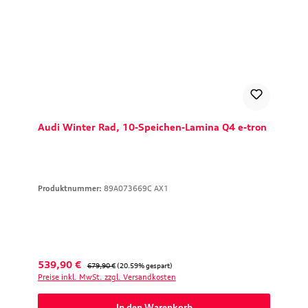
Audi Winter Rad, 10-Speichen-Lamina Q4 e-tron
Produktnummer:
89A073669C AX1
Verkaufspreis:
Regulärer Preis:
539,90 €
679,90 €
(20.59% gespart)
Preise inkl. MwSt. zzgl. Versandkosten
In den Warenkorb