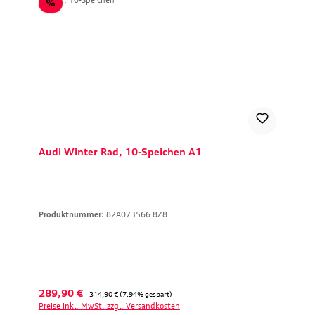
Rabatt
%
Audi Winter Rad, 10-Speichen A1
Produktnummer:
82A073566 8Z8
Verkaufspreis:
Regulärer Preis:
289,90 €
314,90 €
(7.94% gespart)
Preise inkl. MwSt. zzgl. Versandkosten