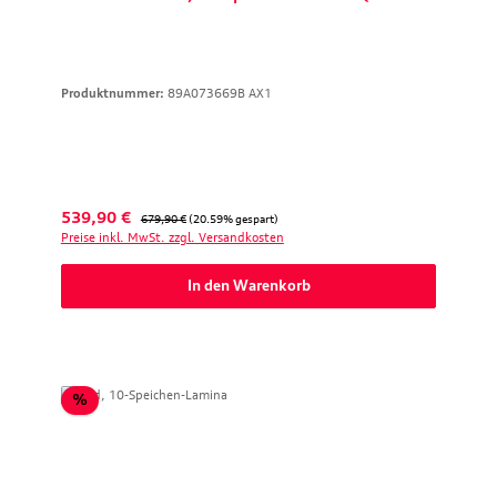
Produktnummer:
89A073669B AX1
Verkaufspreis:
Regulärer Preis:
539,90 €
679,90 €
(20.59% gespart)
Preise inkl. MwSt. zzgl. Versandkosten
In den Warenkorb
Rabatt
%