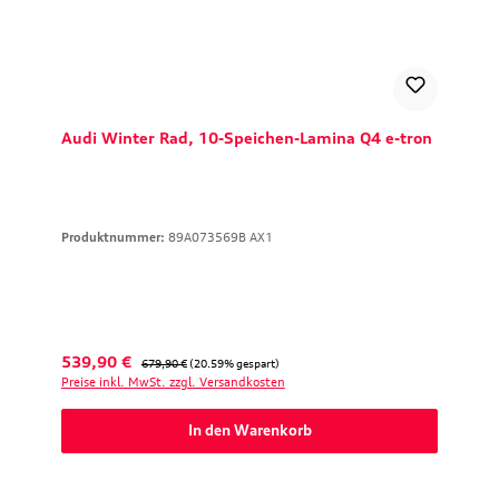
Audi Winter Rad, 10-Speichen-Lamina Q4 e-tron
Produktnummer:
89A073569B AX1
Verkaufspreis:
Regulärer Preis:
539,90 €
679,90 €
(20.59% gespart)
Preise inkl. MwSt. zzgl. Versandkosten
In den Warenkorb