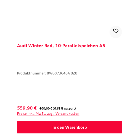
Audi Winter Rad, 10-Parallelspeichen A5
Produktnummer:
8W0073648A 8Z8
Verkaufspreis:
Regulärer Preis:
559,90 €
600,00 €
(6.68% gespart)
Preise inkl. MwSt. zzgl. Versandkosten
In den Warenkorb