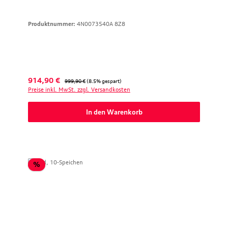
Produktnummer:
4N0073540A 8Z8
Verkaufspreis:
Regulärer Preis:
914,90 €
999,90 €
(8.5% gespart)
Preise inkl. MwSt. zzgl. Versandkosten
In den Warenkorb
Rabatt
%