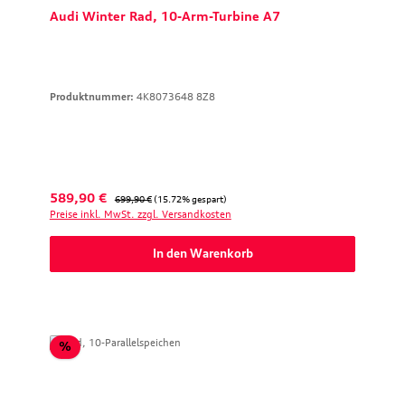
Audi Winter Rad, 10-Arm-Turbine A7
Produktnummer:
4K8073648 8Z8
Verkaufspreis:
Regulärer Preis:
589,90 €
699,90 €
(15.72% gespart)
Preise inkl. MwSt. zzgl. Versandkosten
In den Warenkorb
Rabatt
%