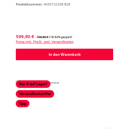
Produktnummer:
4KE073220B 8Z8
Verkaufspreis:
Regulärer Preis:
599,90 €
739,90 €
(18.92% gespart)
Preise inkl. MwSt. zzgl. Versandkosten
In den Warenkorb
Nur 4 auf Lager!
Versandkostenfrei
Tipp