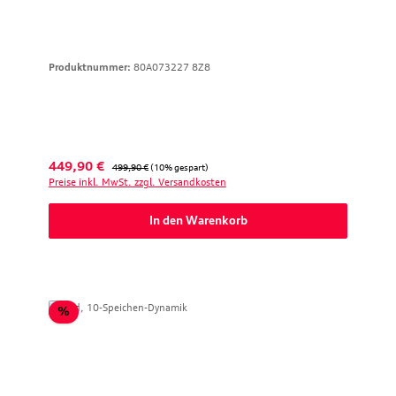
Produktnummer:
80A073227 8Z8
Verkaufspreis:
Regulärer Preis:
449,90 €
499,90 €
(10% gespart)
Preise inkl. MwSt. zzgl. Versandkosten
In den Warenkorb
Rabatt
%