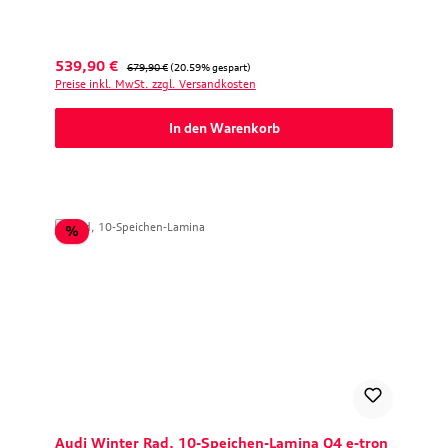
Verkaufspreis:
Regulärer Preis:
539,90 €
679,90 €
(20.59% gespart)
Preise inkl. MwSt. zzgl. Versandkosten
In den Warenkorb
Rabatt
%
Audi Winter Rad, 10-Speichen-Lamina Q4 e-tron