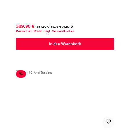
Verkaufspreis:
Regulärer Preis:
589,90 €
699,90 €
(15.72% gespart)
Preise inkl. MwSt. zzgl. Versandkosten
In den Warenkorb
Rabatt
%