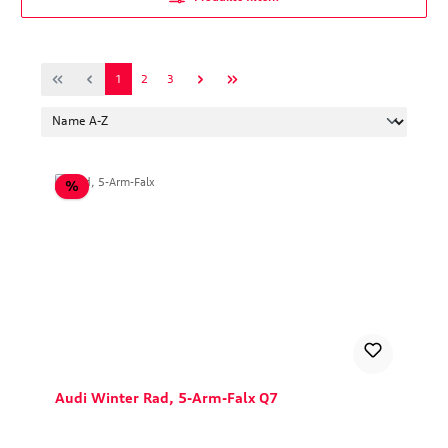
Seite
Seite
Seite
1
2
3
Rabatt
%
Audi Winter Rad, 5-Arm-Falx Q7