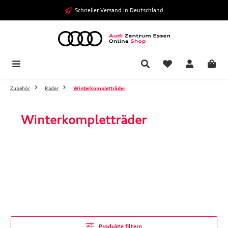
Zum Hauptinhalt springen
Schneller Versand in Deutschland
Zubehör
Räder
Winterkompletträder
Winterkompletträder
Produkte filtern