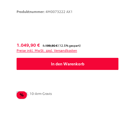
Produktnummer:
4M0073222 AX1
Verkaufspreis:
Regulärer Preis:
1.049,90 €
1.199,90 €
(12.5% gespart)
Preise inkl. MwSt. zzgl. Versandkosten
In den Warenkorb
Rabatt
%