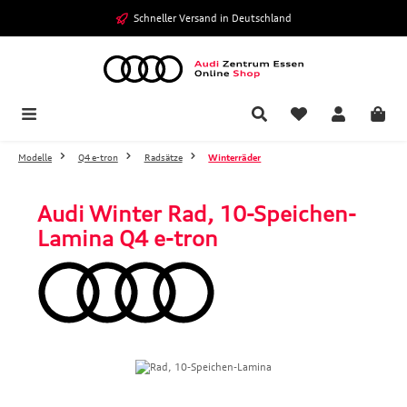
Zum Hauptinhalt springen
Schneller Versand in Deutschland
Modelle
Q4 e-tron
Radsätze
Winterräder
Audi Winter Rad, 10-Speichen-
Lamina Q4 e-tron
Bildergalerie überspringen