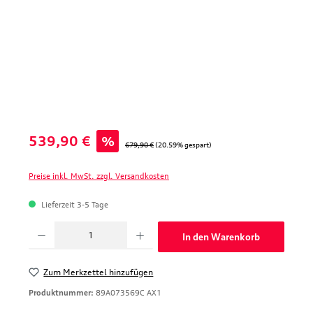
Verkaufspreis:
539,90 €
%
Regulärer Preis:
679,90 €
(20.59% gespart)
Preise inkl. MwSt. zzgl. Versandkosten
Lieferzeit 3-5 Tage
Produkt Anzahl: Gib den gewünschten Wert ein oder benutze die Schaltfläche
In den Warenkorb
Zum Merkzettel hinzufügen
Produktnummer:
89A073569C AX1