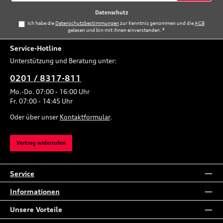
*
Datenschutz
Ich habe die
Datenschutzbestimmungen
zur Kenntnis genommen und die
AGB
gelesen und bin mit ihnen einverstanden.
*
Service-Hotline
Unterstützung und Beratung unter:
0201 / 8317-811
Mo.-Do. 07:00 - 16:00 Uhr
Fr. 07:00 - 14:45 Uhr
Oder über unser
Kontaktformular
.
Vertrag widerrufen
Service
Informationen
Unsere Vorteile