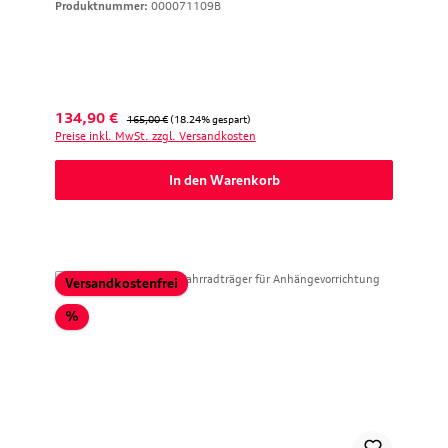
Produktnummer:
000071109B
Verkaufspreis:
Regulärer Preis:
134,90 €
165,00 €
(18.24% gespart)
Preise inkl. MwSt. zzgl. Versandkosten
In den Warenkorb
Versandkostenfrei
Rabatt
%