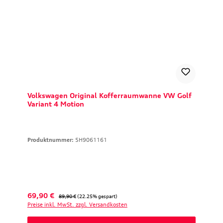
Volkswagen Original Kofferraumwanne VW Golf
Variant 4 Motion
Produktnummer:
5H9061161
Verkaufspreis:
Regulärer Preis:
69,90 €
89,90 €
(22.25% gespart)
Preise inkl. MwSt. zzgl. Versandkosten