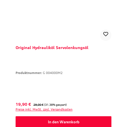
Original Hydrauliköl Servolenkungsöl
Produktnummer:
G 004000M2
Verkaufspreis:
Regulärer Preis:
19,90 €
29,00 €
(31.38% gespart)
Preise inkl. MwSt. zzgl. Versandkosten
In den Warenkorb