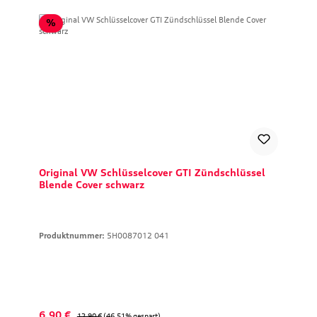
Rabatt
%
Original VW Schlüsselcover GTI Zündschlüssel
Blende Cover schwarz
Produktnummer:
5H0087012 041
Verkaufspreis:
Regulärer Preis:
6,90 €
12,90 €
(46.51% gespart)