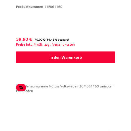
Produktnummer:
11E061160
Verkaufspreis:
Regulärer Preis:
59,90 €
70,00 €
(14.43% gespart)
Preise inkl. MwSt. zzgl. Versandkosten
In den Warenkorb
Rabatt
%