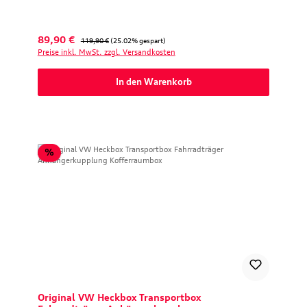
Verkaufspreis:
Regulärer Preis:
89,90 €
119,90 €
(25.02% gespart)
Preise inkl. MwSt. zzgl. Versandkosten
In den Warenkorb
Rabatt
%
Original VW Heckbox Transportbox