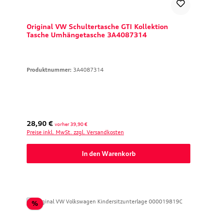
Original VW Schultertasche GTI Kollektion
Tasche Umhängetasche 3A4087314
Produktnummer:
3A4087314
Regulärer Preis:
28,90 €
vorher 39,90 €
Preise inkl. MwSt. zzgl. Versandkosten
In den Warenkorb
Rabatt
%