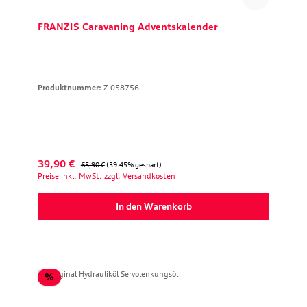
FRANZIS Caravaning Adventskalender
Produktnummer:
Z 058756
Verkaufspreis:
Regulärer Preis:
39,90 €
65,90 €
(39.45% gespart)
Preise inkl. MwSt. zzgl. Versandkosten
In den Warenkorb
Rabatt
%