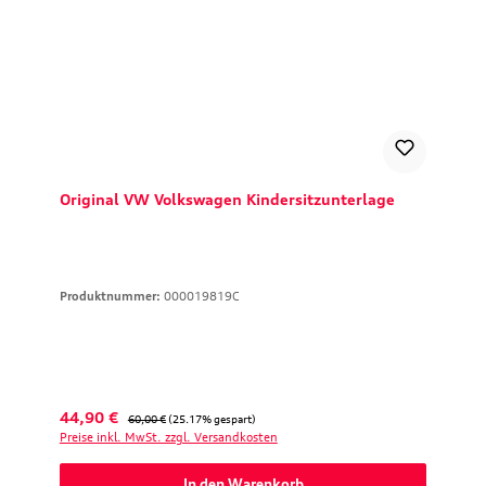
Original VW Volkswagen Kindersitzunterlage
Produktnummer:
000019819C
Verkaufspreis:
Regulärer Preis:
44,90 €
60,00 €
(25.17% gespart)
Preise inkl. MwSt. zzgl. Versandkosten
In den Warenkorb