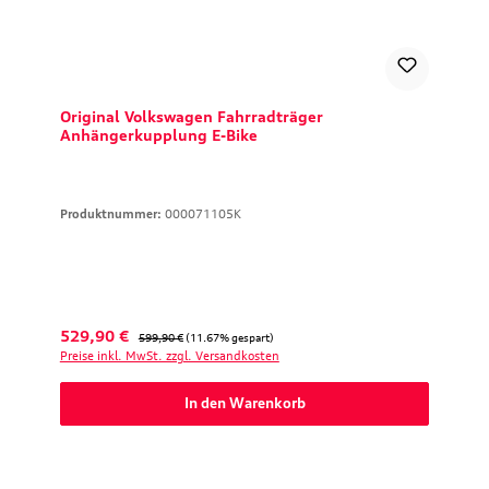
Original Volkswagen Fahrradträger
Anhängerkupplung E-Bike
Produktnummer:
000071105K
Verkaufspreis:
Regulärer Preis:
529,90 €
599,90 €
(11.67% gespart)
Preise inkl. MwSt. zzgl. Versandkosten
In den Warenkorb