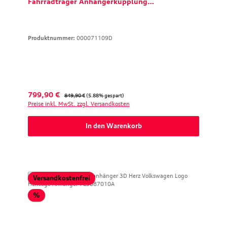
Fahrradträger Anhängerkupplung
Kofferraumbox
Produktnummer:
000071109D
Verkaufspreis:
Regulärer Preis:
799,90 €
849,90 €
(5.88% gespart)
Preise inkl. MwSt. zzgl. Versandkosten
In den Warenkorb
Versandkostenfrei
Rabatt
%