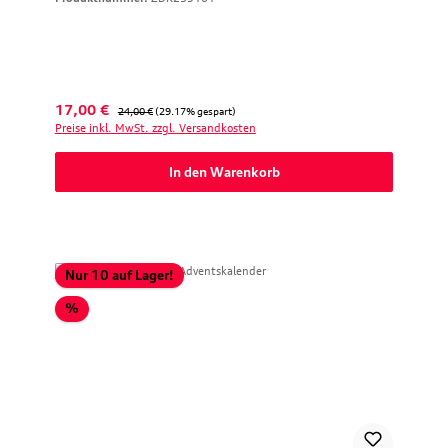
Verkaufspreis:
Regulärer Preis:
17,00 €
24,00 €
(29.17% gespart)
Preise inkl. MwSt. zzgl. Versandkosten
In den Warenkorb
Nur 10 auf Lager!
Rabatt
%