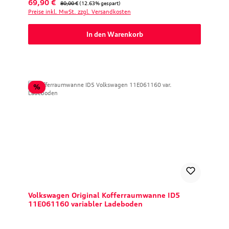
Verkaufspreis:
Regulärer Preis:
69,90 €
80,00 €
(12.63% gespart)
Preise inkl. MwSt. zzgl. Versandkosten
In den Warenkorb
Rabatt
%
Volkswagen Original Kofferraumwanne ID5
11E061160 variabler Ladeboden