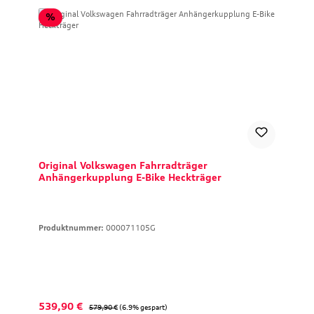
Rabatt
%
Original Volkswagen Fahrradträger
Anhängerkupplung E-Bike Heckträger
Produktnummer:
000071105G
Verkaufspreis:
Regulärer Preis:
539,90 €
579,90 €
(6.9% gespart)