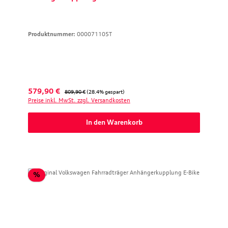
Produktnummer:
000071105T
Verkaufspreis:
Regulärer Preis:
579,90 €
809,90 €
(28.4% gespart)
Preise inkl. MwSt. zzgl. Versandkosten
In den Warenkorb
Rabatt
%