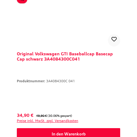
Original Volkswagen GTI Baseballcap Basecap
Cap schwarz 3A4084300C041
Produktnummer:
3A4084300C 041
Verkaufspreis:
Regulärer Preis:
34,90 €
49,90 €
(30.06% gespart)
Preise inkl. MwSt. zzgl. Versandkosten
In den Warenkorb