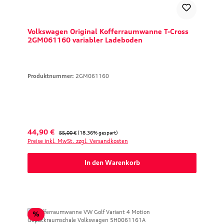
Volkswagen Original Kofferraumwanne T-Cross
2GM061160 variabler Ladeboden
Produktnummer:
2GM061160
Verkaufspreis:
Regulärer Preis:
44,90 €
55,00 €
(18.36% gespart)
Preise inkl. MwSt. zzgl. Versandkosten
In den Warenkorb
Rabatt
%