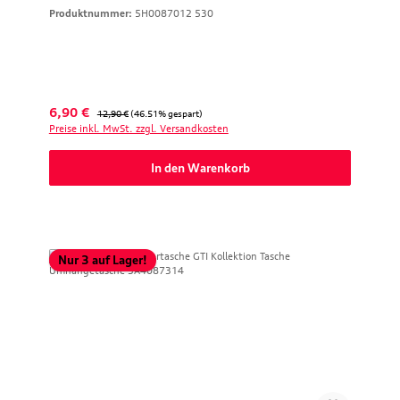
Produktnummer:
5H0087012 530
Verkaufspreis:
Regulärer Preis:
6,90 €
12,90 €
(46.51% gespart)
Preise inkl. MwSt. zzgl. Versandkosten
In den Warenkorb
Nur 3 auf Lager!