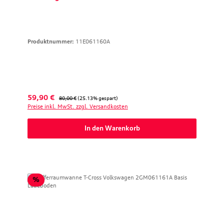
Produktnummer:
11E061160A
Verkaufspreis:
Regulärer Preis:
59,90 €
80,00 €
(25.13% gespart)
Preise inkl. MwSt. zzgl. Versandkosten
In den Warenkorb
Rabatt
%