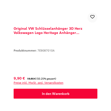
Original VW Schlüsselanhänger 3D Herz
Volkswagen Logo Heritage Anhänger
7E9087010A
Produktnummer:
7E9087010A
Verkaufspreis:
Regulärer Preis:
9,90 €
19,90 €
(50.25% gespart)
Preise inkl. MwSt. zzgl. Versandkosten
In den Warenkorb