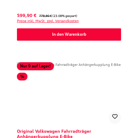
Verkaufspreis:
Regulärer Preis:
599,90 €
779,90 €
(23.08% gespart)
Preise inkl. MwSt. zzgl. Versandkosten
In den Warenkorb
Nur 9 auf Lager!
Rabatt
%
Original Volkswagen Fahrradträger
Anhängerkupplung E-Bike