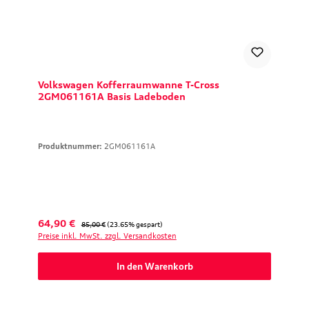
Volkswagen Kofferraumwanne T-Cross
2GM061161A Basis Ladeboden
Produktnummer:
2GM061161A
Verkaufspreis:
Regulärer Preis:
64,90 €
85,00 €
(23.65% gespart)
Preise inkl. MwSt. zzgl. Versandkosten
In den Warenkorb