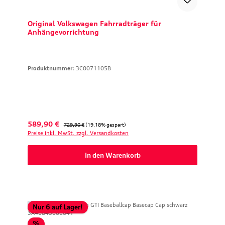
Original Volkswagen Fahrradträger für
Anhängevorrichtung
Produktnummer:
3C0071105B
Verkaufspreis:
Regulärer Preis:
589,90 €
729,90 €
(19.18% gespart)
Preise inkl. MwSt. zzgl. Versandkosten
In den Warenkorb
Nur 6 auf Lager!
Rabatt
%