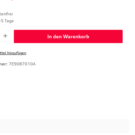
enfrei
-5 Tage
: Gib den gewünschten Wert ein oder benutze die Schaltflächen um di
In den Warenkorb
tel hinzufügen
mer:
7E9087010A