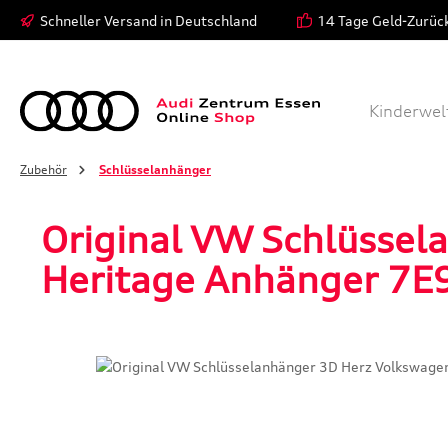
Schneller Versand in Deutschland
14 Tage Geld-Zurüc
 Hauptinhalt springen
Zur Suche springen
Zur Hauptnavigation springen
Modelle
Bekleidung
Kinderwel
Zubehör
Schlüsselanhänger
Original VW Schlüssel
Heritage Anhänger 7
Bildergalerie überspringen