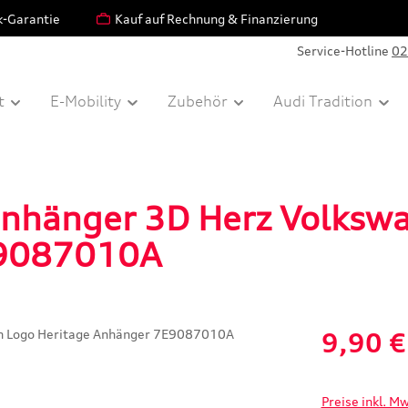
k-Garantie
Kauf auf Rechnung & Finanzierung
Service-Hotline
02
t
E-Mobility
Zubehör
Audi Tradition
anhänger 3D Herz Volksw
E9087010A
Verkaufspreis:
9,90 €
Preise inkl. M