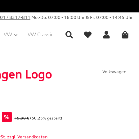
01 / 8317-811
Mo.-Do. 07:00 - 16:00 Uhr & Fr. 07:00 - 14:45 Uhr
VW
VW Classic Parts
Sale
Collection
agen Logo
Volkswagen
%
Regulärer Preis:
19,90 €
(50.25% gespart)
wSt. zzgl. Versandkosten