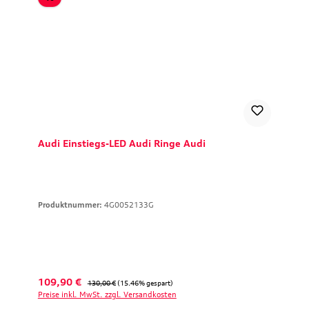
Audi Einstiegs-LED Audi Ringe Audi
Produktnummer:
4G0052133G
Verkaufspreis:
Regulärer Preis:
109,90 €
130,00 €
(15.46% gespart)
Preise inkl. MwSt. zzgl. Versandkosten