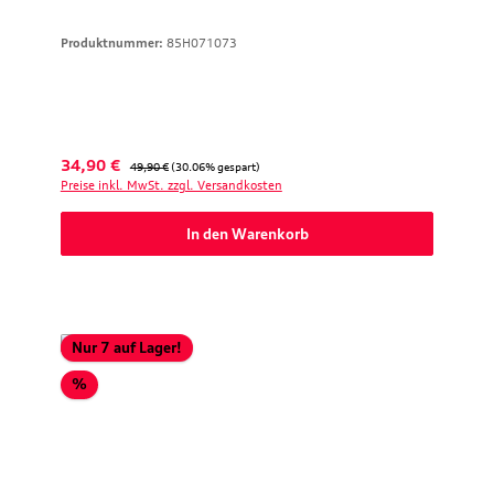
Produktnummer:
85H071073
Verkaufspreis:
Regulärer Preis:
34,90 €
49,90 €
(30.06% gespart)
Preise inkl. MwSt. zzgl. Versandkosten
In den Warenkorb
Nur 7 auf Lager!
Rabatt
%