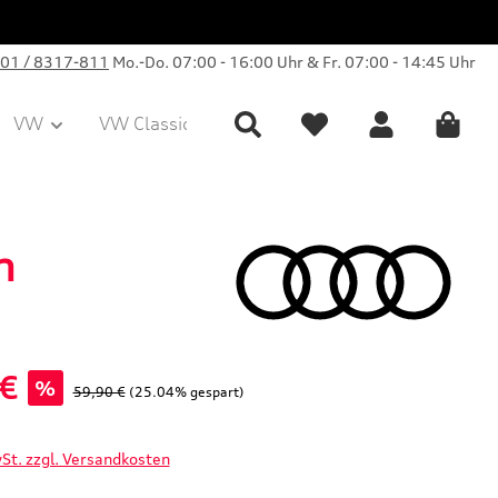
01 / 8317-811
Mo.-Do. 07:00 - 16:00 Uhr & Fr. 07:00 - 14:45 Uhr
VW
VW Classic Parts
Sale
Collection
n
 €
%
Regulärer Preis:
59,90 €
(25.04% gespart)
wSt. zzgl. Versandkosten