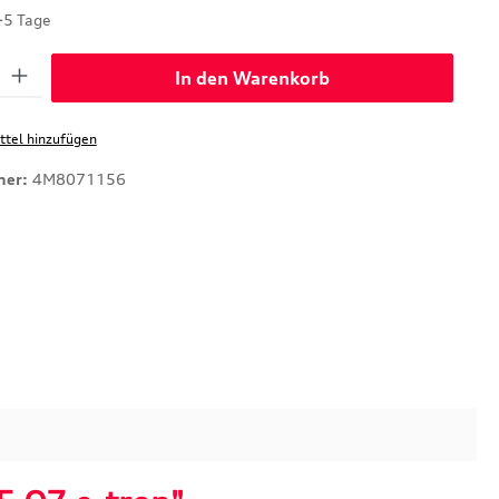
-5 Tage
: Gib den gewünschten Wert ein oder benutze die Schaltflächen um di
In den Warenkorb
tel hinzufügen
mer:
4M8071156