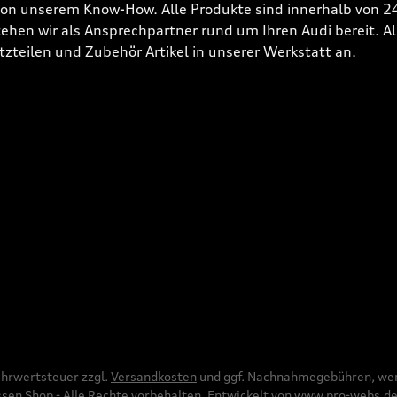
 von unserem Know-How. Alle Produkte sind innerhalb von 
hen wir als Ansprechpartner rund um Ihren Audi bereit. Alle
tzteilen und Zubehör Artikel in unserer Werkstatt an.
Mehrwertsteuer zzgl.
Versandkosten
und ggf. Nachnahmegebühren, wen
en Shop - Alle Rechte vorbehalten. Entwickelt von
www.pro-webs.d