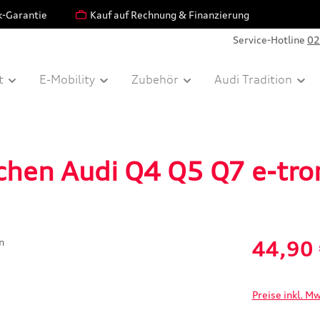
k-Garantie
Kauf auf Rechnung & Finanzierung
Service-Hotline
02
t
E-Mobility
Zubehör
Audi Tradition
chen Audi Q4 Q5 Q7 e-tro
Verkaufspreis:
44,90
Preise inkl. M