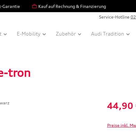
k-Garantie
Kauf auf Rechnung & Finanzierung
Service-Hotline
02
t
E-Mobility
Zubehör
Audi Tradition
e-tron
Verkaufspreis:
44,90
Preise inkl. M