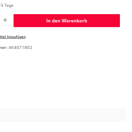
-5 Tage
: Gib den gewünschten Wert ein oder benutze die Schaltflächen um di
In den Warenkorb
tel hinzufügen
mer:
4K4071802