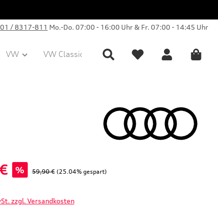
01 / 8317-811
Mo.-Do. 07:00 - 16:00 Uhr & Fr. 07:00 - 14:45 Uhr
VW
VW Classic Parts
Sale
Collection
 €
%
Regulärer Preis:
59,90 €
(25.04% gespart)
wSt. zzgl. Versandkosten