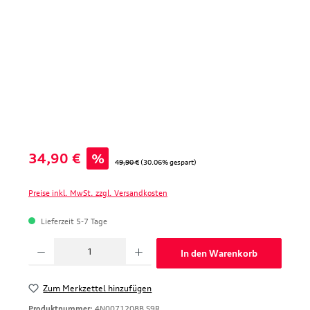
Verkaufspreis:
34,90 €
%
Regulärer Preis:
49,90 €
(30.06% gespart)
Preise inkl. MwSt. zzgl. Versandkosten
Lieferzeit 5-7 Tage
Produkt Anzahl: Gib den gewünschten Wert ein oder benutze die Schaltfläche
In den Warenkorb
Zum Merkzettel hinzufügen
Produktnummer:
4N0071208B S9R