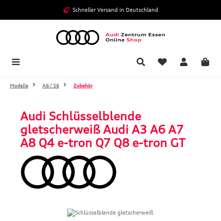
Zum Hauptinhalt springen
Schneller Versand in Deutschland
Modelle
A6 / S6
Zubehör
Audi Schlüsselblende
gletscherweiß Audi A3 A6 A7
A8 Q4 e-tron Q7 Q8 e-tron GT
Bildergalerie überspringen