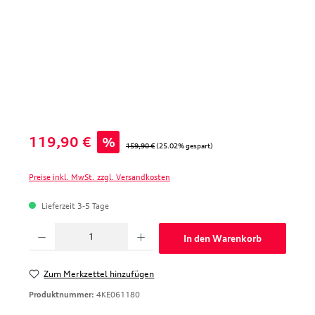
Verkaufspreis:
119,90 €
%
Regulärer Preis:
159,90 €
(25.02% gespart)
Preise inkl. MwSt. zzgl. Versandkosten
Lieferzeit 3-5 Tage
Produkt Anzahl: Gib den gewünschten Wert ein oder benutze die Schaltfläche
In den Warenkorb
Zum Merkzettel hinzufügen
Produktnummer:
4KE061180