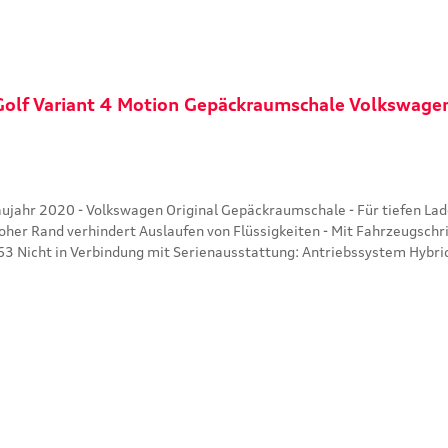
Golf Variant 4 Motion Gepäckraumschale Volkswa
ässe und Schmutz - Passgenau -
aufen von Flüssigkeiten - Mit Fahrzeugschriftzug Art: Kofferraum Farbe:Schwarz Material: Pol
 Nicht in Verbindung mit Serienausstattung: Antriebssystem Hybrid
eboden Für Fahrzeuge mit Basis-Ladeboden
In den Warenkorb