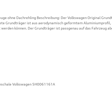
ist die ideale Systembasis für alle Aufbauten. Der
te Grundträger ist aus aerodynamisch geformtem Aluminiumprofil, au
t werden können. Der Grundträger ist passgenau auf das Fahrzeug ab
r und präzise am Fahrzeugdach angebracht werden. Leicht zu montier
nd somit sicher vor Diebstahl geschützt. Lieferung inklusive Drehmomentschlüss
[mm]: 950 Träger-Profil: T-Nut Farbe: Silber Hinweise: Allgemeiner Hinweis: City Crash getestet Nur 
In den Warenkorb