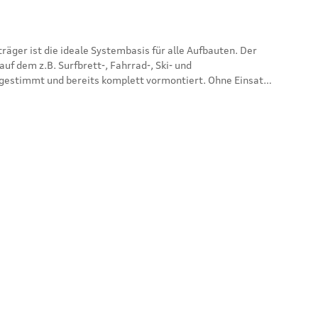
f dem z.B. Surfbrett-, Fahrrad-, Ski- und
gestimmt und bereits komplett vormontiert. Ohne Einsatz
endes Aero-Profil mit strukturierter Oberfläche zur
el. Merkmale: Zeiteinheiten im
in