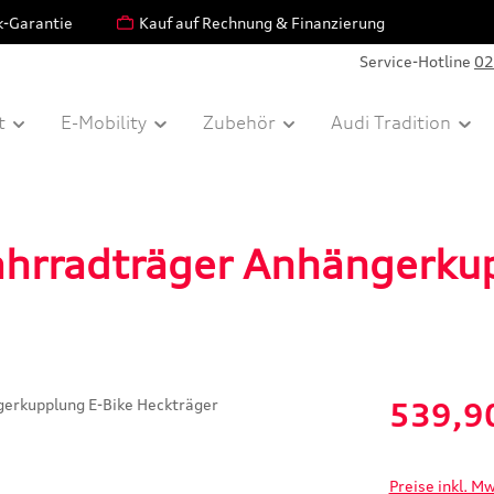
k-Garantie
Kauf auf Rechnung & Finanzierung
Service-Hotline
02
t
E-Mobility
Zubehör
Audi Tradition
ahrradträger Anhängerku
Verkaufspreis:
539,9
Preise inkl. M