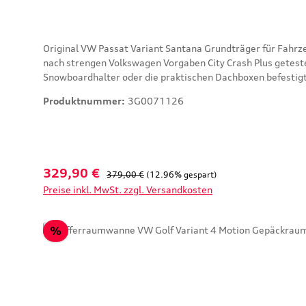
Original VW Passat Variant Santana Grundträger für Fahrzeuge ohne Dachrehling Beschreibung: Der Volkswagen Original Grundträger 
nach strengen Volkswagen Vorgaben City Crash Plus geteste
Snowboardhalter oder die praktischen Dachboxen befestig
von Werkzeug kann der Grundträger im Handumdrehen siche
Produktnummer:
3G0071126
Minimierung von Windgeräuschen. Der Grundträger ist abschließbar u
Gewährleistungsfall: 25 Traglast [kg]: 100 Eigengewicht [kg]: 5 Nutzbare Profillänge 
Verbindung mit Serienausstattung: 4 Türen (0A2) Lieferumfang: 1 Satz = 2 Stück Teilen Sie uns Ihre Fahrgestellnummer mit und wir prüfen dies vorher, ob der Grundträger der passende
für Ihr Fahrzeug ist! Original Teilenummer: 3G0 071 126
Verkaufspreis:
Regulärer Preis:
329,90 €
379,00 €
(12.96% gespart)
Preise inkl. MwSt. zzgl. Versandkosten
Rabatt
%