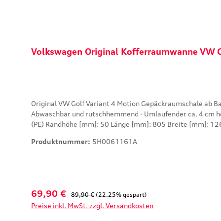
Volkswagen Original Kofferraumwanne VW 
Original VW Golf Variant 4 Motion Gepäckraumschale ab Baujahr 2020 - Volkswagen Original Gepäckraumschale - Für tiefen Ladeboden - Schutz gegen N
Abwaschbar und rutschhemmend - Umlaufender ca. 4 cm hoher Rand verhindert Ausl
(PE) Randhöhe [mm]: 50 Länge [mm]: 805 Breite [mm]: 1263
Gepäckraumboden (3GA) Nur für: Fahrzeuge mit Basis-Lad
Produktnummer:
5H0061161A
Verkaufspreis:
Regulärer Preis:
69,90 €
89,90 €
(22.25% gespart)
Preise inkl. MwSt. zzgl. Versandkosten