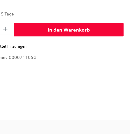
-5 Tage
: Gib den gewünschten Wert ein oder benutze die Schaltflächen um di
In den Warenkorb
tel hinzufügen
mer:
000071105G