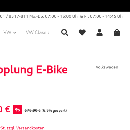
01 / 8317-811
Mo.-Do. 07:00 - 16:00 Uhr & Fr. 07:00 - 14:45 Uhr
VW
VW Classic Parts
Sale
Collection
pplung E-Bike
Volkswagen
0 €
%
Regulärer Preis:
579,90 €
(6.9% gespart)
wSt. zzgl. Versandkosten