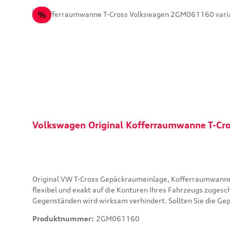
Rabatt
%
Volkswagen Original Kofferraumwanne T-C
Original VW T-Cross Gepäckraumeinlage, Kofferraumwanne Volkswagen 2GM061160 - ebenem Lad
flexibel und exakt auf die Konturen Ihres Fahrzeugs zuges
Gegenständen wird wirksam verhindert. Sollten Sie die Ge
Gepäckraumeinlage für Fahrzeuge mit variablen Ladeboden. Verwendung in der oberen Positi
Produktnummer:
2GM061160
OB DER FAHRRADTRÄGER PASSEND FÜR IHR FAHRZEUG IST !! MERKMALE: - Art: ganze Ladefläche - Farbe: Schwarz - Material: Polyethylen, geschäumt (PE) - Randhöhe [mm]: 50 