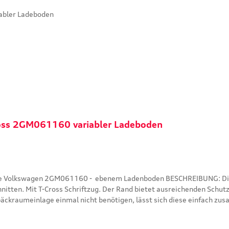
ross 2GM061160 variabler Ladeboden
enboden BESCHREIBUNG: Die Volkswagen Original Gepäckraumeinlage ist leicht,
chnitten. Mit T-Cross Schriftzug. Der Rand bietet ausreichenden Sch
päckraumeinlage einmal nicht benötigen, lässt sich diese einfach z
on des Ladebodens !! TEILEN SIE UNS IHRE FAHRGESTELLNUMMER MIT UND WIR ÜBERPRÜFEN
- Länge