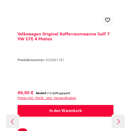
Volkswagen Original Kofferraumwanne Golf 7
VW GTE 4 Motion
Produktnummer:
5G0061161
Verkaufspreis:
Regulärer Preis:
69,90 €
80,00 €
(12.63% gespart)
Preise inkl. MwSt. zzgl. Versandkosten
In den Warenkorb