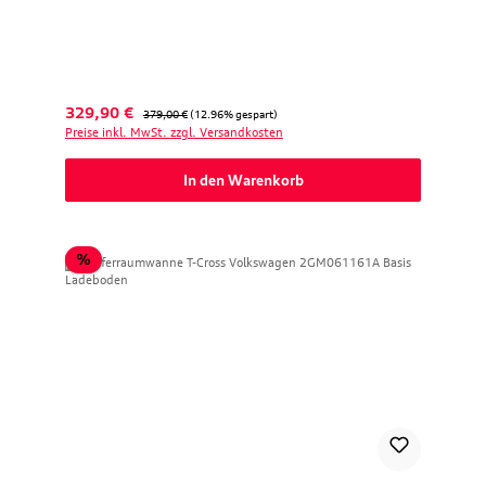
Verkaufspreis:
Regulärer Preis:
329,90 €
379,00 €
(12.96% gespart)
Preise inkl. MwSt. zzgl. Versandkosten
In den Warenkorb
Rabatt
%