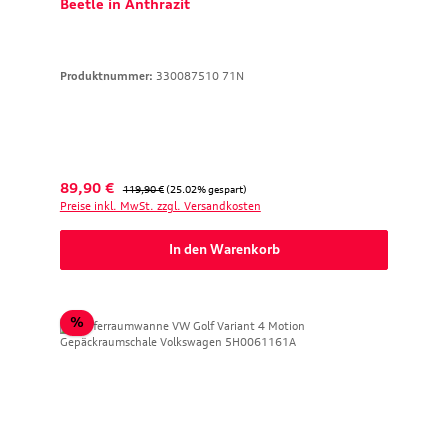
Beetle in Anthrazit
Produktnummer:
330087510 71N
Verkaufspreis:
Regulärer Preis:
89,90 €
119,90 €
(25.02% gespart)
Preise inkl. MwSt. zzgl. Versandkosten
In den Warenkorb
Rabatt
%