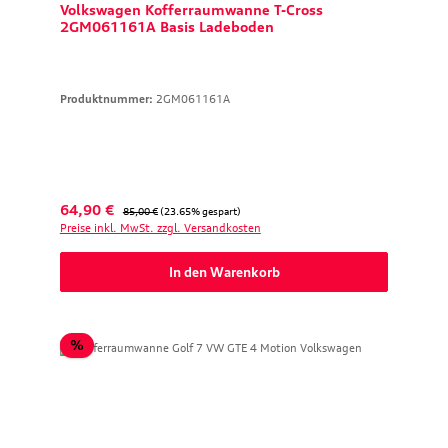
Volkswagen Kofferraumwanne T-Cross
2GM061161A Basis Ladeboden
Produktnummer:
2GM061161A
Verkaufspreis:
Regulärer Preis:
64,90 €
85,00 €
(23.65% gespart)
Preise inkl. MwSt. zzgl. Versandkosten
In den Warenkorb
Rabatt
%