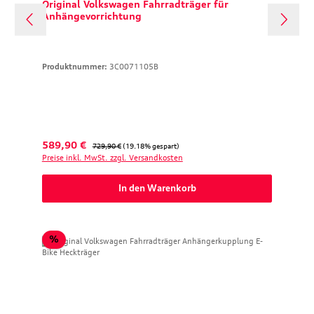
Original Volkswagen Fahrradträger für
Anhängevorrichtung
Produktnummer:
3C0071105B
Verkaufspreis:
Regulärer Preis:
589,90 €
729,90 €
(19.18% gespart)
Preise inkl. MwSt. zzgl. Versandkosten
In den Warenkorb
Rabatt
%