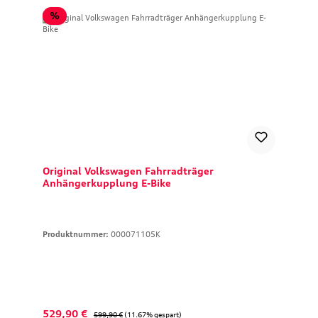
Rabatt
%
Original Volkswagen Fahrradträger
Anhängerkupplung E-Bike
Produktnummer:
000071105K
Verkaufspreis:
Regulärer Preis:
529,90 €
599,90 €
(11.67% gespart)