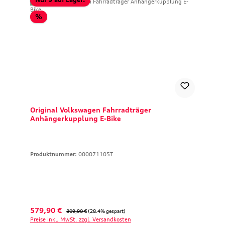
Rabatt
%
Original Volkswagen Fahrradträger
Anhängerkupplung E-Bike
Produktnummer:
000071105T
Verkaufspreis:
Regulärer Preis:
579,90 €
809,90 €
(28.4% gespart)
Preise inkl. MwSt. zzgl. Versandkosten