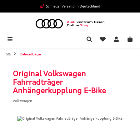
Zum Hauptinhalt springen
Schneller Versand in Deutschland
VW
Fahrradträger
Original Volkswagen
Fahrradträger
Anhängerkupplung E-Bike
Volkswagen
Bildergalerie überspringen