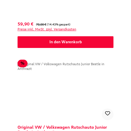
Verkaufspreis:
Regulärer Preis:
59,90 €
70,00 €
(14.43% gespart)
Preise inkl. MwSt. zzgl. Versandkosten
In den Warenkorb
Rabatt
%
Original VW / Volkswagen Rutschauto Junior