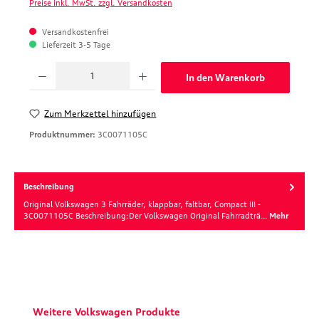
Preise inkl. MwSt. zzgl. Versandkosten
Versandkostenfrei
Lieferzeit 3-5 Tage
Produkt Anzahl: Gib den gewünschten Wert ein oder benutze die Schaltfläche
In den Warenkorb
Zum Merkzettel hinzufügen
Produktnummer:
3C0071105C
Beschreibung
Original Volkswagen 3 Fahrräder, klappbar, faltbar, Compact III -
3C0071105C Beschreibung:Der Volkswagen Original Fahrradträ…
Mehr
Produktgalerie überspringen
Weitere Volkswagen Produkte