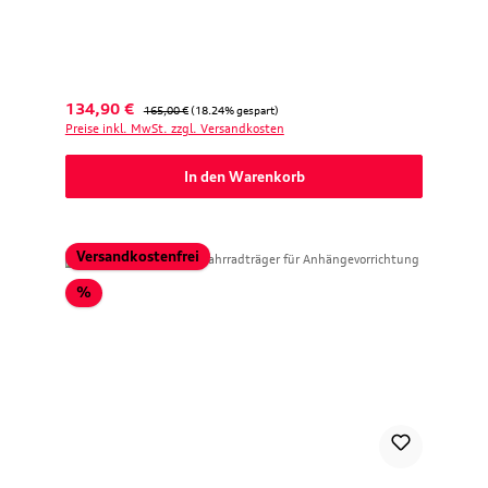
Verkaufspreis:
Regulärer Preis:
134,90 €
165,00 €
(18.24% gespart)
Preise inkl. MwSt. zzgl. Versandkosten
In den Warenkorb
Versandkostenfrei
Rabatt
%