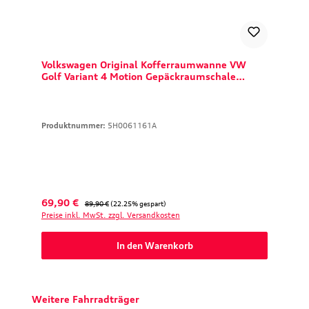
Volkswagen Original Kofferraumwanne VW
Golf Variant 4 Motion Gepäckraumschale
Volkswagen 5H0061161A
Produktnummer:
5H0061161A
Verkaufspreis:
Regulärer Preis:
69,90 €
89,90 €
(22.25% gespart)
Preise inkl. MwSt. zzgl. Versandkosten
In den Warenkorb
Produktgalerie überspringen
Weitere Fahrradträger