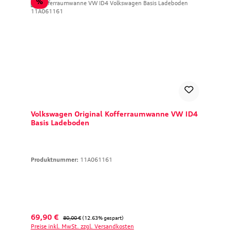
Rabatt
%
Volkswagen Original Kofferraumwanne VW ID4
Basis Ladeboden
Produktnummer:
11A061161
Verkaufspreis:
Regulärer Preis:
69,90 €
80,00 €
(12.63% gespart)
Preise inkl. MwSt. zzgl. Versandkosten