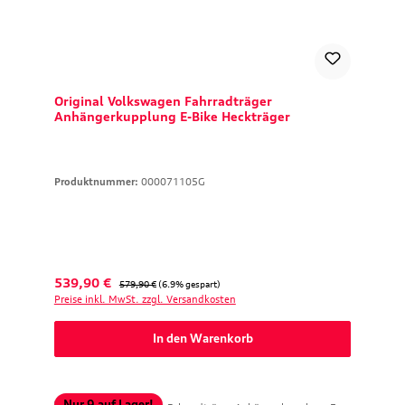
Original Volkswagen Fahrradträger
Anhängerkupplung E-Bike Heckträger
Produktnummer:
000071105G
Verkaufspreis:
Regulärer Preis:
539,90 €
579,90 €
(6.9% gespart)
Preise inkl. MwSt. zzgl. Versandkosten
In den Warenkorb
Nur 9 auf Lager!