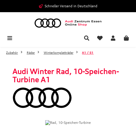
Zum Hauptinhalt springen
Schneller Versand in Deutschland
Zubehör
Räder
Winterkompletträder
A1 / S1
Audi Winter Rad, 10-Speichen-
Turbine A1
Bildergalerie überspringen