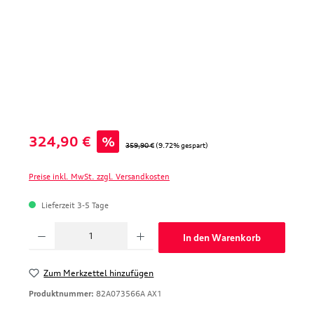
Verkaufspreis:
324,90 €
%
Regulärer Preis:
359,90 €
(9.72% gespart)
Preise inkl. MwSt. zzgl. Versandkosten
Lieferzeit 3-5 Tage
Produkt Anzahl: Gib den gewünschten Wert ein oder benutze die Schaltfläche
In den Warenkorb
Zum Merkzettel hinzufügen
Produktnummer:
82A073566A AX1