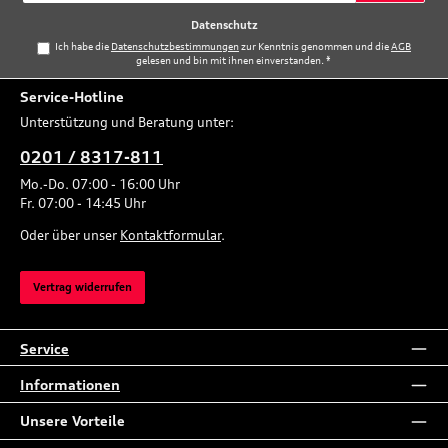
*
Datenschutz
Ich habe die
Datenschutzbestimmungen
zur Kenntnis genommen und die
AGB
gelesen und bin mit ihnen einverstanden.
*
Service-Hotline
Unterstützung und Beratung unter:
0201 / 8317-811
Mo.-Do. 07:00 - 16:00 Uhr
Fr. 07:00 - 14:45 Uhr
Oder über unser
Kontaktformular
.
Vertrag widerrufen
Service
Informationen
Unsere Vorteile