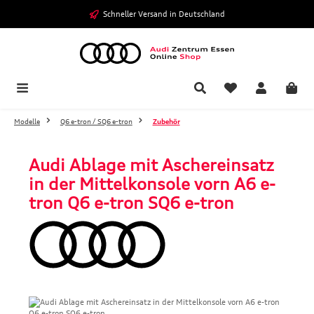
Zum Hauptinhalt springen
Schneller Versand in Deutschland
Modelle
Q6 e-tron / SQ6 e-tron
Zubehör
Audi Ablage mit Aschereinsatz
in der Mittelkonsole vorn A6 e-
tron Q6 e-tron SQ6 e-tron
Bildergalerie überspringen