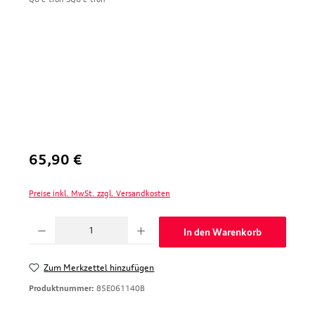
Regulärer Preis:
65,90 €
Preise inkl. MwSt. zzgl. Versandkosten
Produkt Anzahl: Gib den gewünschten Wert ein oder benutze die Schaltfläche
In den Warenkorb
Zum Merkzettel hinzufügen
Produktnummer:
85E061140B