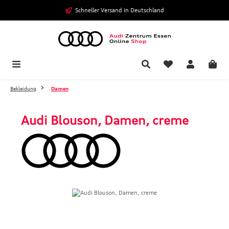
Zum Hauptinhalt springen
Schneller Versand in Deutschland
Bekleidung
Damen
Audi Blouson, Damen, creme
Bildergalerie überspringen