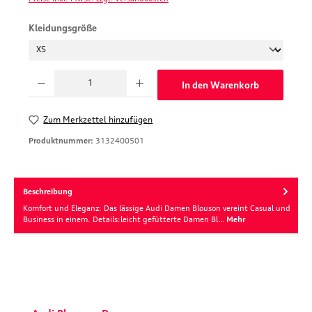
auswählen
Kleidungsgröße
Produkt Anzahl: Gib den gewünschten Wert ein oder benutze die Schaltfläche
In den Warenkorb
Zum Merkzettel hinzufügen
Produktnummer:
3132400501
Beschreibung
Komfort und Eleganz: Das lässige Audi Damen Blouson vereint Casual und
Business in einem. Details:leicht gefütterte Damen Bl…
Mehr
Produktgalerie überspringen