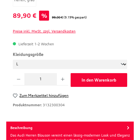
Verkaufspreis:
89,90 €
%
Regulärer Preis:
99,00 €
(9.19% gespart)
Preise inkl. MwSt. zzgl. Versandkosten
Lieferzeit 1-2 Wochen
auswählen
Kleidungsgröße
Produkt Anzahl: Gib den gewünschten Wert ein oder benutze die Schaltfläche
In den Warenkorb
Zum Merkzettel hinzufügen
Produktnummer:
3132300304
Beschreibung
Das Audi Herren Blouson vereint einen lässig-modernen Look und Eleganz