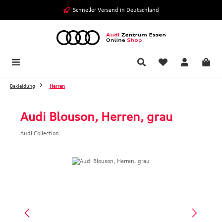
Zum Hauptinhalt springen
Schneller Versand in Deutschland
Bekleidung
Herren
Audi Blouson, Herren, grau
Audi Collection
Bildergalerie überspringen