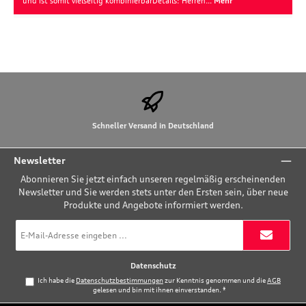
und ist somit vielseitig kombinierbarDetails: Herren…
Mehr
Schneller Versand in Deutschland
Newsletter
Abonnieren Sie jetzt einfach unseren regelmäßig erscheinenden
Newsletter und Sie werden stets unter den Ersten sein, über neue
Produkte und Angebote informiert werden.
E-
Mail-
Adresse
*
Datenschutz
Ich habe die
Datenschutzbestimmungen
zur Kenntnis genommen und die
AGB
gelesen und bin mit ihnen einverstanden.
*