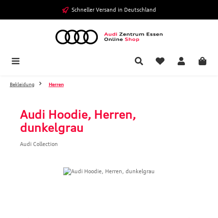
Zum Hauptinhalt springen
Schneller Versand in Deutschland
Bekleidung
Herren
Audi Hoodie, Herren,
dunkelgrau
Audi Collection
Bildergalerie überspringen