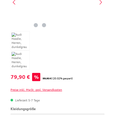
Verkaufspreis:
79,90 €
%
Regulärer Preis:
99,90 €
(20.02% gespart)
Preise inkl. MwSt. zzgl. Versandkosten
Lieferzeit 5-7 Tage
auswählen
Kleidungsgröße