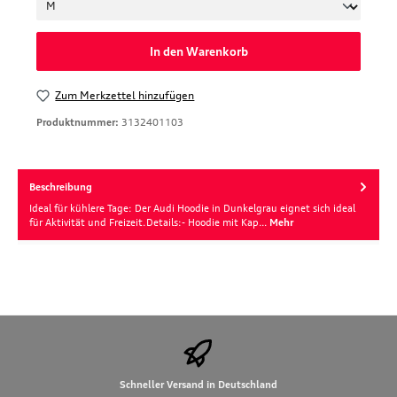
In den Warenkorb
Zum Merkzettel hinzufügen
Produktnummer:
3132401103
Beschreibung
Ideal für kühlere Tage: Der Audi Hoodie in Dunkelgrau eignet sich ideal
für Aktivität und Freizeit.Details:- Hoodie mit Kap…
Mehr
Schneller Versand in Deutschland