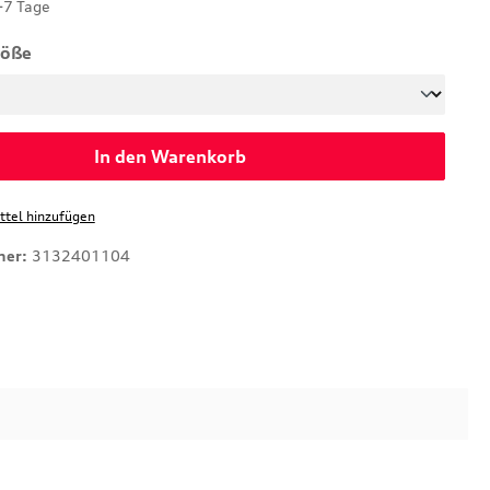
-7 Tage
auswählen
röße
In den Warenkorb
tel hinzufügen
mer:
3132401104