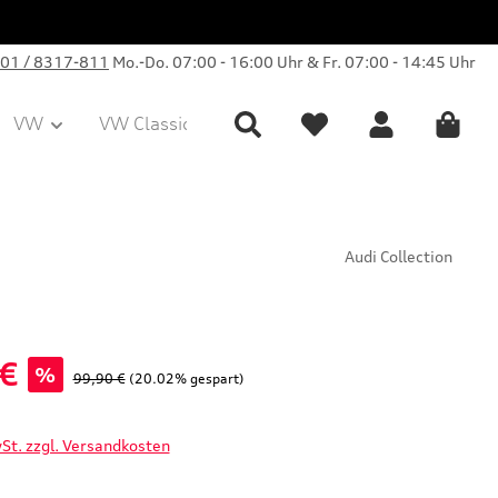
01 / 8317-811
Mo.-Do. 07:00 - 16:00 Uhr & Fr. 07:00 - 14:45 Uhr
VW
VW Classic Parts
Sale
Collection
Audi Collection
 €
%
Regulärer Preis:
99,90 €
(20.02% gespart)
wSt. zzgl. Versandkosten