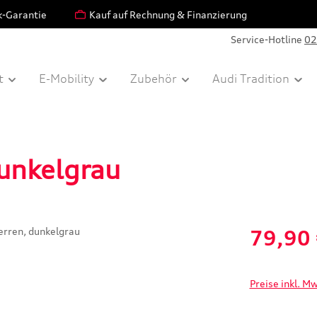
k-Garantie
Kauf auf Rechnung & Finanzierung
Service-Hotline
02
t
E-Mobility
Zubehör
Audi Tradition
dunkelgrau
Verkaufspreis:
79,90
Preise inkl. M