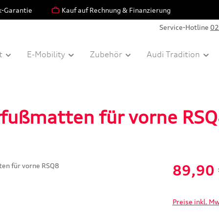
k-Garantie
Kauf auf Rechnung & Finanzierung
Service-Hotline
02
t
E-Mobility
Zubehör
Audi Tradition
erfußmatten für vorne RS
Verkaufspreis:
89,90
Preise inkl. M