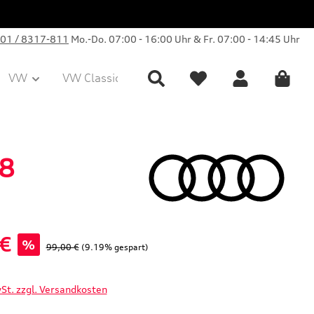
01 / 8317-811
Mo.-Do. 07:00 - 16:00 Uhr & Fr. 07:00 - 14:45 Uhr
VW
VW Classic Parts
Sale
Collection
Q8
 €
%
Regulärer Preis:
99,00 €
(9.19% gespart)
wSt. zzgl. Versandkosten