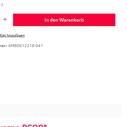
-7
: Gib den gewünschten Wert ein oder benutze die Schaltflächen um di
In den Warenkorb
tel hinzufügen
mer:
4M8061221B 041