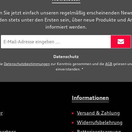
n Sie jetzt einfach unseren regelmäßig erscheinenden News
den stets unter den Ersten sein, über neue Produkte und 
informiert werden.
E-
Mail-
Adresse
Datenschutz
*
die
Datenschutzbestimmungen
zur Kenntnis genommen und die
AGB
gelesen und
einverstanden.
*
Informationen
er
Versand & Zahlung
Widerrufsbelehrung
partner
Batterieentsorgung