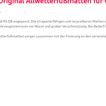
Original Allwetterfußmatten für
.
 RS Q8 angepasst. Die strapazierfähigen und recycelbaren Matten s
ahrzeuginnenraum vor Nässe und grober Verschmutzung. Bei Bedarf las
wetterfußmatten sorgen zusammen mit der Fixierung an den serien