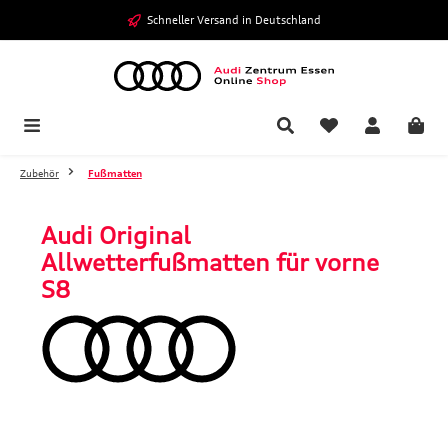
Zum Hauptinhalt springen
Schneller Versand in Deutschland
Zubehör
Fußmatten
Audi Original
Allwetterfußmatten für vorne
S8
Bildergalerie überspringen