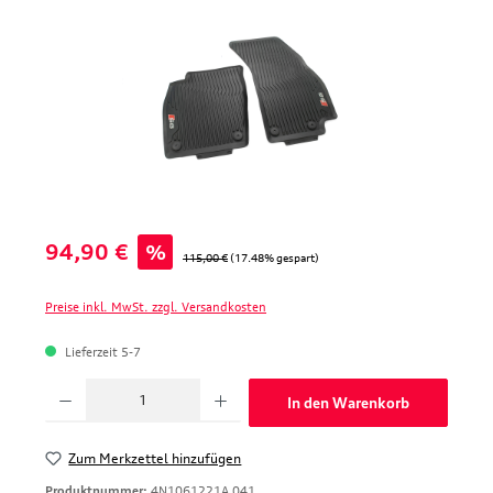
Verkaufspreis:
94,90 €
%
Regulärer Preis:
115,00 €
(17.48% gespart)
Preise inkl. MwSt. zzgl. Versandkosten
Lieferzeit 5-7
Produkt Anzahl: Gib den gewünschten Wert ein oder benutze die Schaltfläche
In den Warenkorb
Zum Merkzettel hinzufügen
Produktnummer:
4N1061221A 041