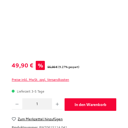
Verkaufspreis:
49,90 €
%
Regulärer Preis:
55,00 €
(9.27% gespart)
Preise inkl. MwSt. zzgl. Versandkosten
Lieferzeit 3-5 Tage
Produkt Anzahl: Gib den gewünschten Wert ein oder benutze die Schaltfläche
In den Warenkorb
Zum Merkzettel hinzufügen
Produktnummer:
8W7061511A 041