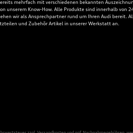
bereits mehrfach mit verschiedenen bekannten Auszeichnun
 von unserem Know-How. Alle Produkte sind innerhalb von 
hen wir als Ansprechpartner rund um Ihren Audi bereit. Alle
tzteilen und Zubehör Artikel in unserer Werkstatt an.
Mehrwertsteuer zzgl.
Versandkosten
und ggf. Nachnahmegebühren, wen