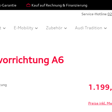
k-Garantie
Kauf auf Rechnung & Finanzierung
Service-Hotline
02
t
E-Mobility
Zubehör
Audi Tradition
vorrichtung A6
Verkaufspreis:
1.199
Preise inkl. M