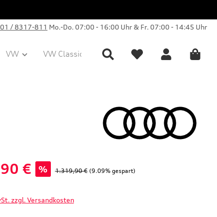
01 / 8317-811
Mo.-Do. 07:00 - 16:00 Uhr & Fr. 07:00 - 14:45 Uhr
VW
VW Classic Parts
Sale
Collection
,90 €
%
Regulärer Preis:
1.319,90 €
(9.09% gespart)
wSt. zzgl. Versandkosten