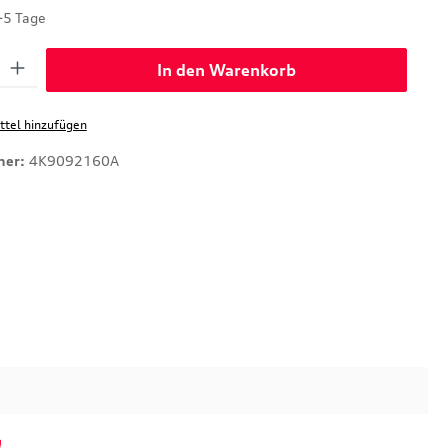
-5 Tage
: Gib den gewünschten Wert ein oder benutze die Schaltflächen um di
In den Warenkorb
tel hinzufügen
mer:
4K9092160A