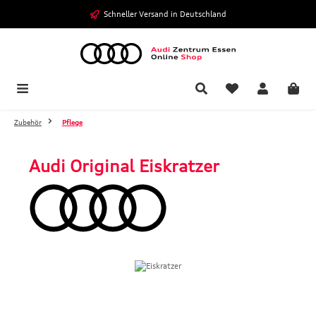
Zum Hauptinhalt springen
Schneller Versand in Deutschland
Zubehör
Pflege
Audi Original Eiskratzer
Bildergalerie überspringen