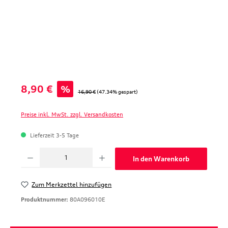
Verkaufspreis:
8,90 €
%
Regulärer Preis:
16,90 €
(47.34% gespart)
Preise inkl. MwSt. zzgl. Versandkosten
Lieferzeit 3-5 Tage
Produkt Anzahl: Gib den gewünschten Wert ein oder benutze die Schaltfläche
In den Warenkorb
Zum Merkzettel hinzufügen
Produktnummer:
80A096010E