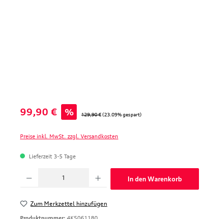
Verkaufspreis:
99,90 €
%
Regulärer Preis:
129,90 €
(23.09% gespart)
Preise inkl. MwSt. zzgl. Versandkosten
Lieferzeit 3-5 Tage
Produkt Anzahl: Gib den gewünschten Wert ein oder benutze die Schaltfläche
In den Warenkorb
Zum Merkzettel hinzufügen
Produktnummer:
4K5061180