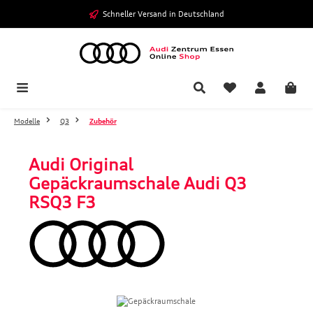
Zum Hauptinhalt springen
Schneller Versand in Deutschland
Modelle
Q3
Zubehör
Audi Original
Gepäckraumschale Audi Q3
RSQ3 F3
Bildergalerie überspringen