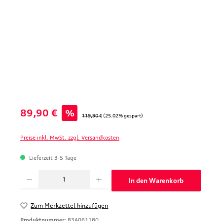
Verkaufspreis:
89,90 €
%
Regulärer Preis:
119,90 €
(25.02% gespart)
Preise inkl. MwSt. zzgl. Versandkosten
Lieferzeit 3-5 Tage
Produkt Anzahl: Gib den gewünschten Wert ein oder benutze die Schaltfläche
In den Warenkorb
Zum Merkzettel hinzufügen
Produktnummer:
83A061180