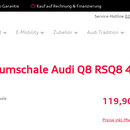
k-Garantie
Kauf auf Rechnung & Finanzierung
Service-Hotline
02
t
E-Mobility
Zubehör
Audi Tradition
raumschale Audi Q8 RSQ8
Verkaufspreis:
119,9
Preise inkl. M