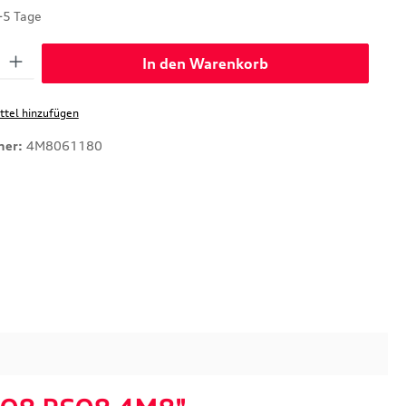
-5 Tage
: Gib den gewünschten Wert ein oder benutze die Schaltflächen um di
In den Warenkorb
tel hinzufügen
mer:
4M8061180