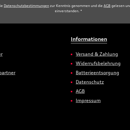
die
Datenschutzbestimmungen
zur Kenntnis genommen und die
AGB
gelesen und
einverstanden.
*
Informationen
er
Versand & Zahlung
Widerrufsbelehrung
partner
Batterieentsorgung
Datenschutz
AGB
Impressum