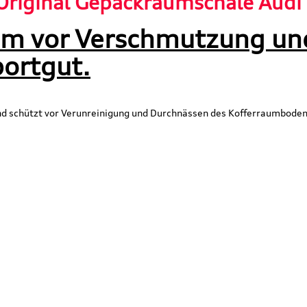
 Original Gepäckraumschale Aud
um vor Verschmutzung un
portgut.
schützt vor Verunreinigung und Durchnässen des Kofferraumbodens. 