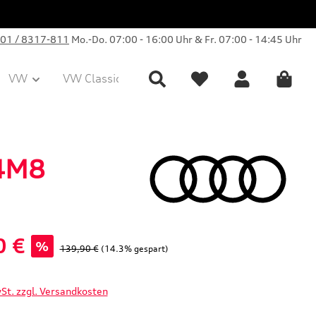
01 / 8317-811
Mo.-Do. 07:00 - 16:00 Uhr & Fr. 07:00 - 14:45 Uhr
VW
VW Classic Parts
Sale
Collection
 4M8
0 €
%
Regulärer Preis:
139,90 €
(14.3% gespart)
wSt. zzgl. Versandkosten