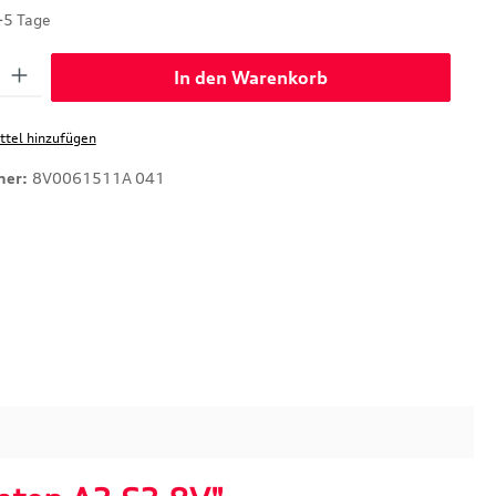
-5 Tage
: Gib den gewünschten Wert ein oder benutze die Schaltflächen um di
In den Warenkorb
tel hinzufügen
mer:
8V0061511A 041