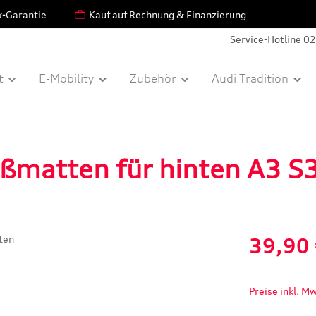
k-Garantie
Kauf auf Rechnung & Finanzierung
Service-Hotline
02
t
E-Mobility
Zubehör
Audi Tradition
ßmatten für hinten A3 S
Verkaufspreis:
39,90
Preise inkl. M