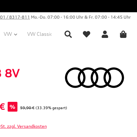
01 / 8317-811
Mo.-Do. 07:00 - 16:00 Uhr & Fr. 07:00 - 14:45 Uhr
VW
VW Classic Parts
Sale
Collection
3 8V
 €
%
Regulärer Preis:
59,90 €
(33.39% gespart)
wSt. zzgl. Versandkosten