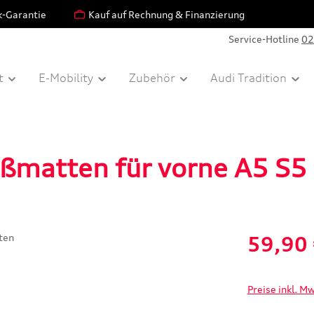
k-Garantie
Kauf auf Rechnung & Finanzierung
Service-Hotline
02
t
E-Mobility
Zubehör
Audi Tradition
ßmatten für vorne A5 S5
Verkaufspreis:
59,90
Preise inkl. M