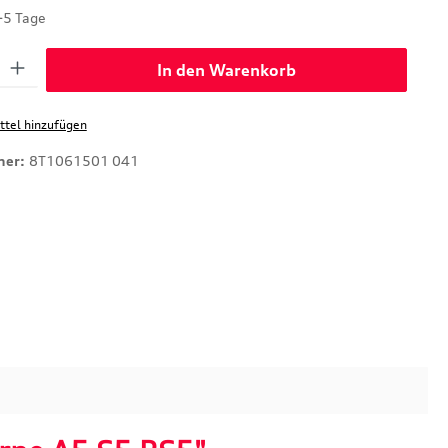
-5 Tage
: Gib den gewünschten Wert ein oder benutze die Schaltflächen um di
In den Warenkorb
tel hinzufügen
mer:
8T1061501 041