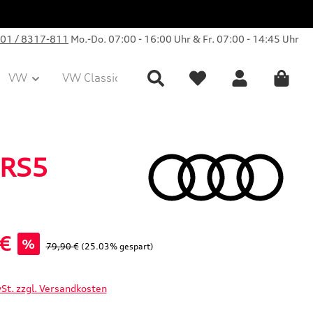
01 / 8317-811
Mo.-Do. 07:00 - 16:00 Uhr & Fr. 07:00 - 14:45 Uhr
VW
VW Classic Parts
Sale
Collection
 RS5
 €
%
Regulärer Preis:
79,90 €
(25.03% gespart)
wSt. zzgl. Versandkosten