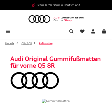
Zum Hauptinhalt springen
Schneller Versand in Deutschland
Modelle
Q5 / SQ5
Fußmatten
Audi Original Gummifußmatten
für vorne Q5 8R
Bildergalerie überspringen