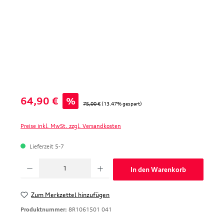
Verkaufspreis:
64,90 €
%
Regulärer Preis:
75,00 €
(13.47% gespart)
Preise inkl. MwSt. zzgl. Versandkosten
Lieferzeit 5-7
Produkt Anzahl: Gib den gewünschten Wert ein oder benutze die Schaltfläche
In den Warenkorb
Zum Merkzettel hinzufügen
Produktnummer:
8R1061501 041