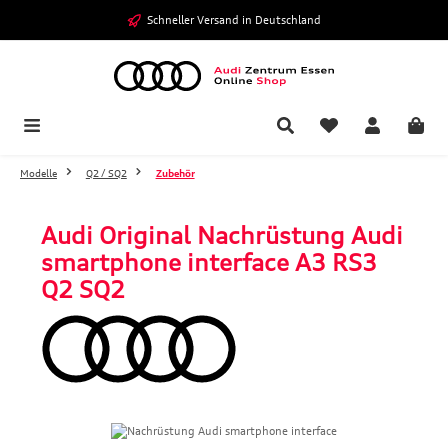
Zum Hauptinhalt springen
Schneller Versand in Deutschland
Modelle
Q2 / SQ2
Zubehör
Audi Original Nachrüstung Audi
smartphone interface A3 RS3
Q2 SQ2
Bildergalerie überspringen