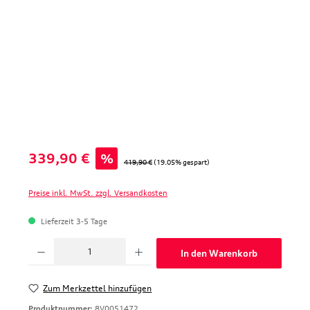
Verkaufspreis:
339,90 €
%
Regulärer Preis:
419,90 €
(19.05% gespart)
Preise inkl. MwSt. zzgl. Versandkosten
Lieferzeit 3-5 Tage
Produkt Anzahl: Gib den gewünschten Wert ein oder benutze die Schaltfläche
In den Warenkorb
Zum Merkzettel hinzufügen
Produktnummer:
8V0051472