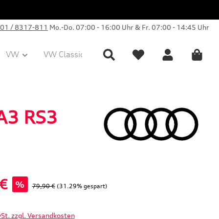
01 / 8317-811
Mo.-Do. 07:00 - 16:00 Uhr & Fr. 07:00 - 14:45 Uhr
VW
VW Classic Parts
Sale
Collection
 A3 RS3
 €
%
Regulärer Preis:
79,90 €
(31.29% gespart)
wSt. zzgl. Versandkosten