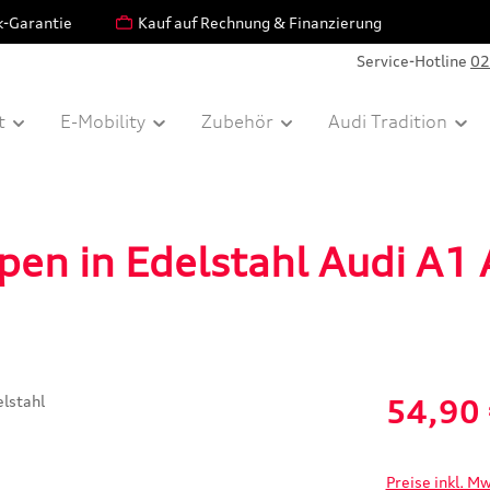
k-Garantie
Kauf auf Rechnung & Finanzierung
Service-Hotline
02
t
E-Mobility
Zubehör
Audi Tradition
pen in Edelstahl Audi A1
Verkaufspreis:
54,90
Preise inkl. M