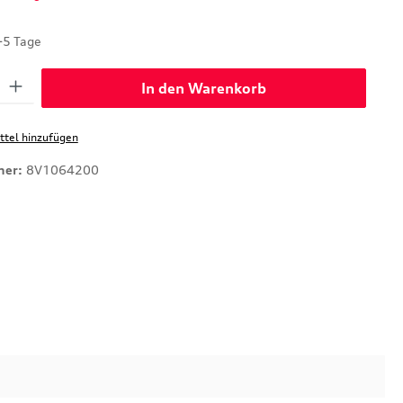
-5 Tage
: Gib den gewünschten Wert ein oder benutze die Schaltflächen um di
In den Warenkorb
tel hinzufügen
mer:
8V1064200