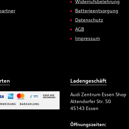
Widerrufsbelehrung
partner
Batterieentsorgung
Datenschutz
AGB
Impressum
rten
Ladengeschäft
Audi Zentrum Essen Shop
Altendorfer Str. 50
 Bild 2
45143 Essen
niertes Bild 1
Öffnungszeiten: