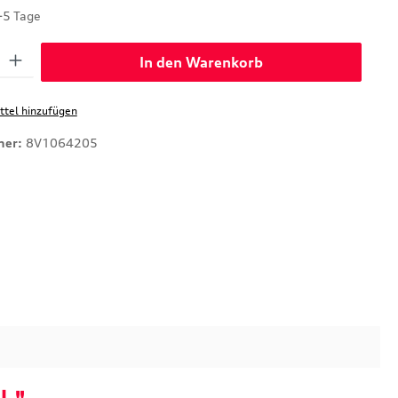
-5 Tage
: Gib den gewünschten Wert ein oder benutze die Schaltflächen um di
In den Warenkorb
tel hinzufügen
mer:
8V1064205