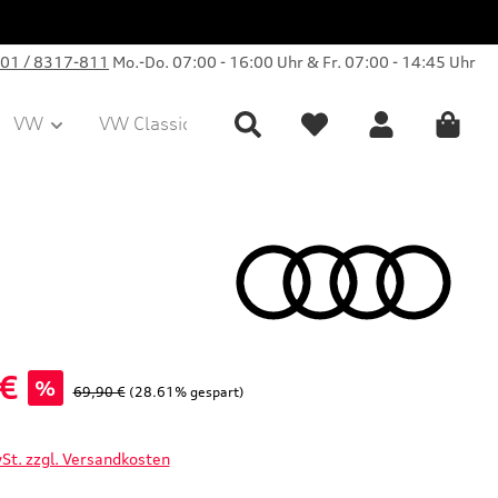
01 / 8317-811
Mo.-Do. 07:00 - 16:00 Uhr & Fr. 07:00 - 14:45 Uhr
VW
VW Classic Parts
Sale
Collection
 €
%
Regulärer Preis:
69,90 €
(28.61% gespart)
wSt. zzgl. Versandkosten