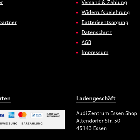
er
Versand & Zahlung
Widerrufsbelehrung
partner
Batterieentsorgung
Datenschutz
AGB
Impressum
rten
Ladengeschäft
Audi Zentrum Essen Shop
Altendorfer Str. 50
 Bild 2
45143 Essen
niertes Bild 1