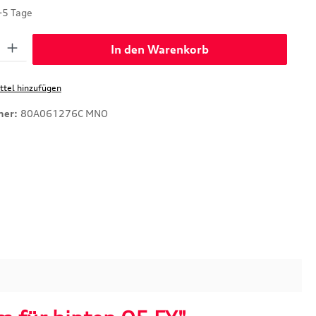
-5 Tage
: Gib den gewünschten Wert ein oder benutze die Schaltflächen um di
In den Warenkorb
tel hinzufügen
mer:
80A061276C MNO