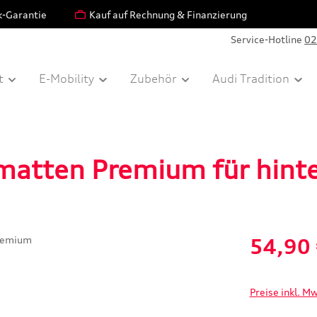
k-Garantie
Kauf auf Rechnung & Finanzierung
Service-Hotline
02
t
E-Mobility
Zubehör
Audi Tradition
ßmatten Premium für hint
Verkaufspreis:
54,90
Preise inkl. M