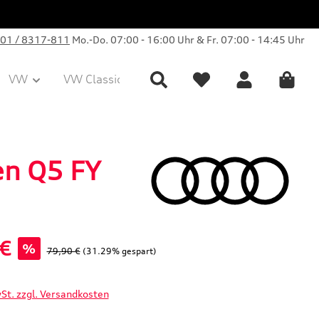
01 / 8317-811
Mo.-Do. 07:00 - 16:00 Uhr & Fr. 07:00 - 14:45 Uhr
VW
VW Classic Parts
Sale
Collection
en Q5 FY
 €
%
Regulärer Preis:
79,90 €
(31.29% gespart)
wSt. zzgl. Versandkosten