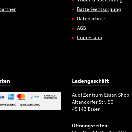
partner
Batterieentsorgung
Datenschutz
AGB
Impressum
rten
Ladengeschäft
Audi Zentrum Essen Shop
Altendorfer Str. 50
 Bild 2
45143 Essen
niertes Bild 1
Öffnungszeiten: