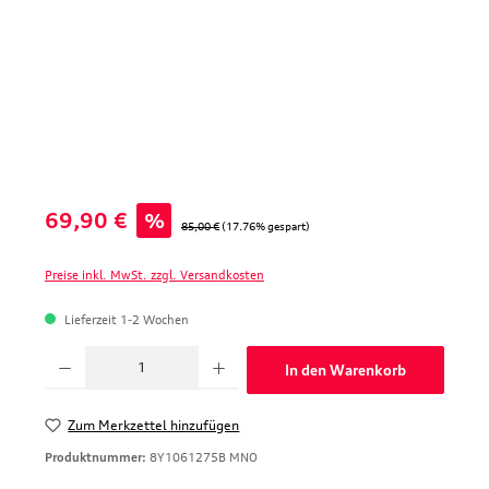
Verkaufspreis:
69,90 €
%
Regulärer Preis:
85,00 €
(17.76% gespart)
Preise inkl. MwSt. zzgl. Versandkosten
Lieferzeit 1-2 Wochen
Produkt Anzahl: Gib den gewünschten Wert ein oder benutze die Schaltfläche
In den Warenkorb
Zum Merkzettel hinzufügen
Produktnummer:
8Y1061275B MNO