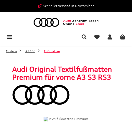
Zum Hauptinhalt springen
Schneller Versand in Deutschland
Modelle
A3 / S3
Fußmatten
Audi Original Textilfußmatten
Premium für vorne A3 S3 RS3
Bildergalerie überspringen