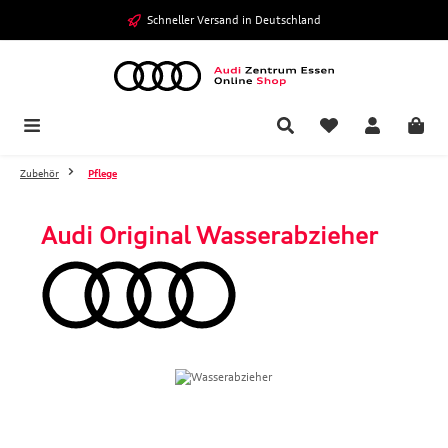
Zum Hauptinhalt springen
Schneller Versand in Deutschland
Zubehör
Pflege
Audi Original Wasserabzieher
Bildergalerie überspringen