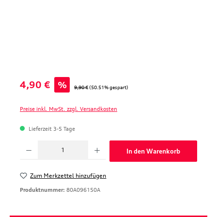
Verkaufspreis:
4,90 €
%
Regulärer Preis:
9,90 €
(50.51% gespart)
Preise inkl. MwSt. zzgl. Versandkosten
Lieferzeit 3-5 Tage
Produkt Anzahl: Gib den gewünschten Wert ein oder benutze die Schaltfläche
In den Warenkorb
Zum Merkzettel hinzufügen
Produktnummer:
80A096150A