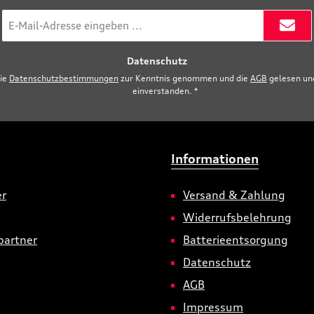
E-
Mail-
Adresse
Datenschutz
*
die
Datenschutzbestimmungen
zur Kenntnis genommen und die
AGB
gelesen und
einverstanden.
*
Informationen
er
Versand & Zahlung
Widerrufsbelehrung
partner
Batterieentsorgung
Datenschutz
AGB
Impressum