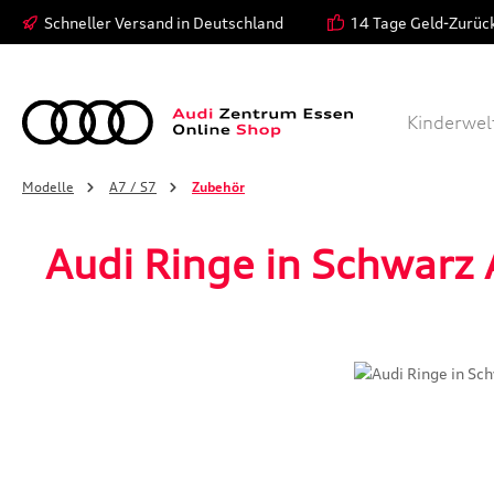
Schneller Versand in Deutschland
14 Tage Geld-Zurüc
 Hauptinhalt springen
Zur Suche springen
Zur Hauptnavigation springen
Modelle
Bekleidung
Kinderwel
Modelle
A7 / S7
Zubehör
Audi Ringe in Schwarz
Bildergalerie überspringen