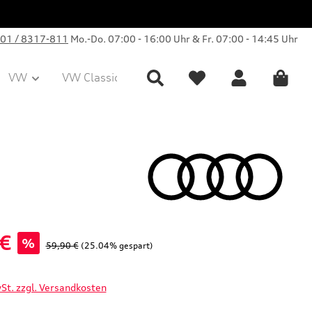
01 / 8317-811
Mo.-Do. 07:00 - 16:00 Uhr & Fr. 07:00 - 14:45 Uhr
VW
VW Classic Parts
Sale
Collection
 €
%
Regulärer Preis:
59,90 €
(25.04% gespart)
wSt. zzgl. Versandkosten