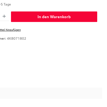
-5 Tage
: Gib den gewünschten Wert ein oder benutze die Schaltflächen um di
In den Warenkorb
tel hinzufügen
mer:
4K8071802