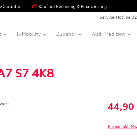
k-Garantie
Kauf auf Rechnung & Finanzierung
Service-Hotline
02
t
E-Mobility
Zubehör
Audi Tradition
 A7 S7 4K8
Verkaufspreis:
44,90
Preise inkl. M