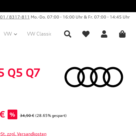
01 / 8317-811
Mo.-Do. 07:00 - 16:00 Uhr & Fr. 07:00 - 14:45 Uhr
VW
VW Classic Parts
Sale
Collection
5 Q5 Q7
 €
%
Regulärer Preis:
34,90 €
(28.65% gespart)
wSt. zzgl. Versandkosten