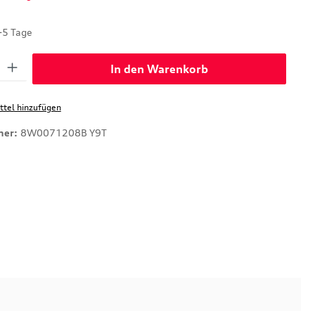
-5 Tage
: Gib den gewünschten Wert ein oder benutze die Schaltflächen um di
In den Warenkorb
tel hinzufügen
mer:
8W0071208B Y9T