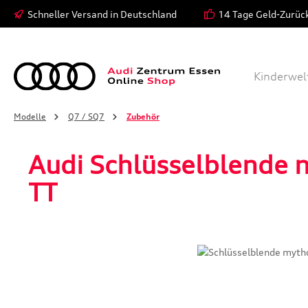
Schneller Versand in Deutschland
14 Tage Geld-Zurüc
 Hauptinhalt springen
Zur Suche springen
Zur Hauptnavigation springen
Modelle
Bekleidung
Kinderwel
Modelle
Q7 / SQ7
Zubehör
Audi Schlüsselblende 
TT
Bildergalerie überspringen