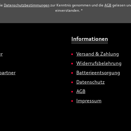
die
Datenschutzbestimmungen
zur Kenntnis genommen und die
AGB
gelesen und
einverstanden.
*
Informationen
er
Versand & Zahlung
Widerrufsbelehrung
partner
Batterieentsorgung
Datenschutz
AGB
Impressum