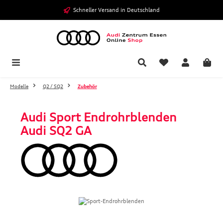
Zum Hauptinhalt springen
Schneller Versand in Deutschland
Modelle
Q2 / SQ2
Zubehör
Audi Sport Endrohrblenden
Audi SQ2 GA
Bildergalerie überspringen