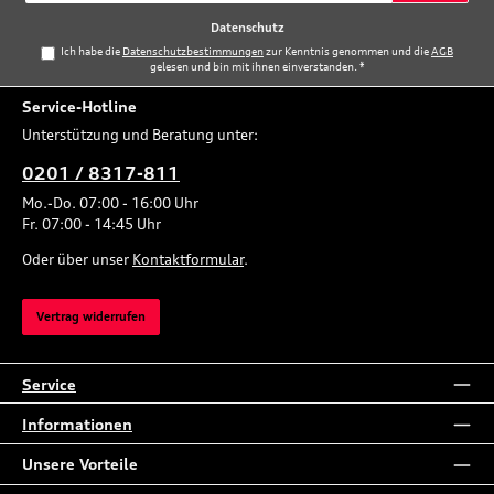
*
Datenschutz
Ich habe die
Datenschutzbestimmungen
zur Kenntnis genommen und die
AGB
gelesen und bin mit ihnen einverstanden.
*
Service-Hotline
Unterstützung und Beratung unter:
0201 / 8317-811
Mo.-Do. 07:00 - 16:00 Uhr
Fr. 07:00 - 14:45 Uhr
Oder über unser
Kontaktformular
.
Vertrag widerrufen
Service
Informationen
Unsere Vorteile