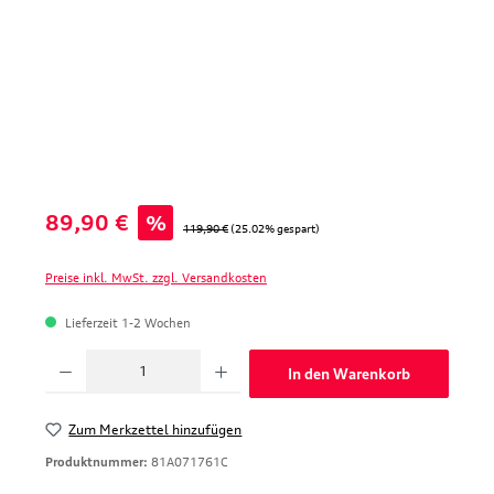
Verkaufspreis:
89,90 €
%
Regulärer Preis:
119,90 €
(25.02% gespart)
Preise inkl. MwSt. zzgl. Versandkosten
Lieferzeit 1-2 Wochen
Produkt Anzahl: Gib den gewünschten Wert ein oder benutze die Schaltfläche
In den Warenkorb
Zum Merkzettel hinzufügen
Produktnummer:
81A071761C