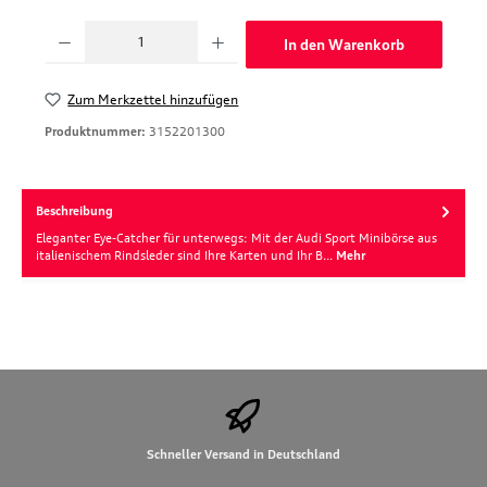
Produkt Anzahl: Gib den gewünschten Wert ein oder benutze die Schaltfläche
In den Warenkorb
Zum Merkzettel hinzufügen
Produktnummer:
3152201300
Beschreibung
Eleganter Eye-Catcher für unterwegs: Mit der Audi Sport Minibörse aus
italienischem Rindsleder sind Ihre Karten und Ihr B…
Mehr
Schneller Versand in Deutschland