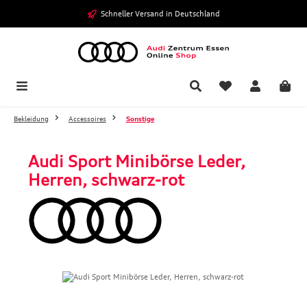
Zum Hauptinhalt springen
Schneller Versand in Deutschland
Bekleidung
Accessoires
Sonstige
Audi Sport Minibörse Leder,
Herren, schwarz-rot
Bildergalerie überspringen