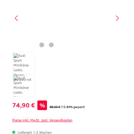
Verkaufspreis:
74,90 €
%
Regulärer Preis:
89,00 €
(15.84% gespart)
Preise inkl. MwSt. zzgl. Versandkosten
Lieferzeit 1-2 Wochen