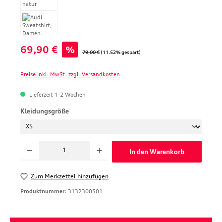
Verkaufspreis:
69,90 €
%
Regulärer Preis:
79,00 €
(11.52% gespart)
Preise inkl. MwSt. zzgl. Versandkosten
Lieferzeit 1-2 Wochen
auswählen
Kleidungsgröße
Produkt Anzahl: Gib den gewünschten Wert ein oder benutze die Schaltfläche
In den Warenkorb
Zum Merkzettel hinzufügen
Produktnummer:
3132300501