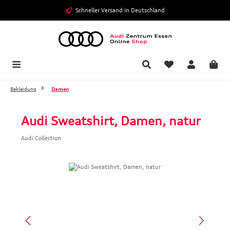
Zum Hauptinhalt springen
Schneller Versand in Deutschland
Bekleidung
Damen
Audi Sweatshirt, Damen, natur
Audi Collection
Bildergalerie überspringen