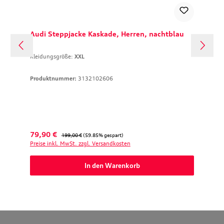
Audi Steppjacke Kaskade, Herren, nachtblau
Kleidungsgröße:
XXL
Produktnummer:
3132102606
Verkaufspreis:
Regulärer Preis:
79,90 €
199,00 €
(59.85% gespart)
Preise inkl. MwSt. zzgl. Versandkosten
In den Warenkorb