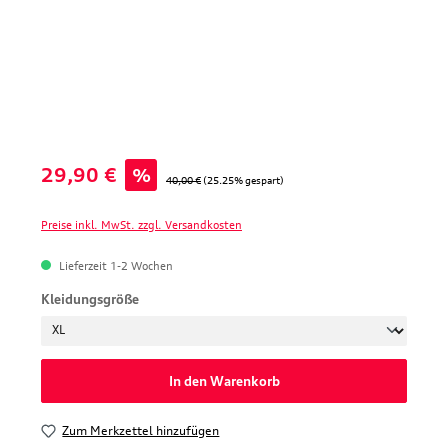
Verkaufspreis:
29,90 €
%
Regulärer Preis:
40,00 €
(25.25% gespart)
Preise inkl. MwSt. zzgl. Versandkosten
Lieferzeit 1-2 Wochen
auswählen
Kleidungsgröße
In den Warenkorb
Zum Merkzettel hinzufügen