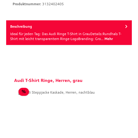
Produktnummer:
3132402405
Beschreibung
Ideal für jeden Tag: Das Audi Ringe T-Shirt in GrauDetails:Rundhals T-
Shirt mit leicht transparentem Ringe-LogoBranding: Gro…
Mehr
Produktgalerie überspringen
Audi T-Shirt Ringe, Herren, grau
Rabatt
%