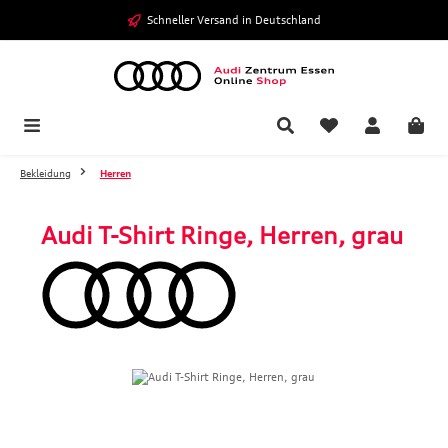
Zum Hauptinhalt springen
Schneller Versand in Deutschland
Bekleidung
Herren
Audi T-Shirt Ringe, Herren, grau
Bildergalerie überspringen