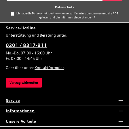
*
Datenschutz
Ich habe die
Datenschutzbestimmungen
zur Kenntnis genommen und die
AGB
gelesen und bin mit ihnen einverstanden.
*
Service-Hotline
Unterstützung und Beratung unter:
0201 / 8317-811
Mo.-Do. 07:00 - 16:00 Uhr
Fr. 07:00 - 14:45 Uhr
Oder über unser
Kontaktformular
.
Vertrag widerrufen
Service
Informationen
Unsere Vorteile