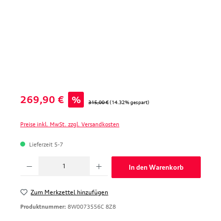
Verkaufspreis:
269,90 €
%
Regulärer Preis:
315,00 €
(14.32% gespart)
Preise inkl. MwSt. zzgl. Versandkosten
Lieferzeit 5-7
Produkt Anzahl: Gib den gewünschten Wert ein oder benutze die Schaltfläche
In den Warenkorb
Zum Merkzettel hinzufügen
Produktnummer:
8W0073556C 8Z8