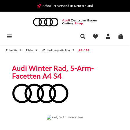
Zum Hauptinhalt springen
Schneller Versand in Deutschland
Zubehör
Räder
Winterkompletträder
A4 / S4
Audi Winter Rad, 5-Arm-
Facetten A4 S4
Bildergalerie überspringen