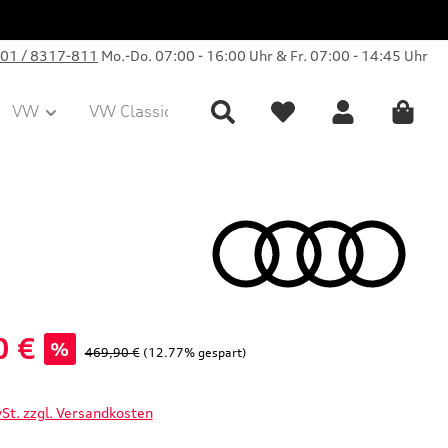
01 / 8317-811
Mo.-Do. 07:00 - 16:00 Uhr & Fr. 07:00 - 14:45 Uhr
VW
VW Classic Parts
Sale
Collection
0 €
%
Regulärer Preis:
469,90 €
(12.77% gespart)
wSt. zzgl. Versandkosten