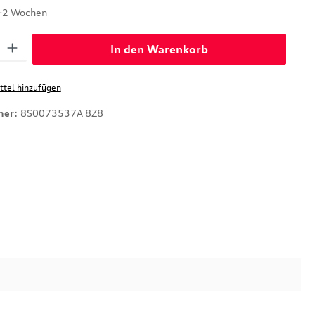
1-2 Wochen
: Gib den gewünschten Wert ein oder benutze die Schaltflächen um di
In den Warenkorb
tel hinzufügen
mer:
8S0073537A 8Z8