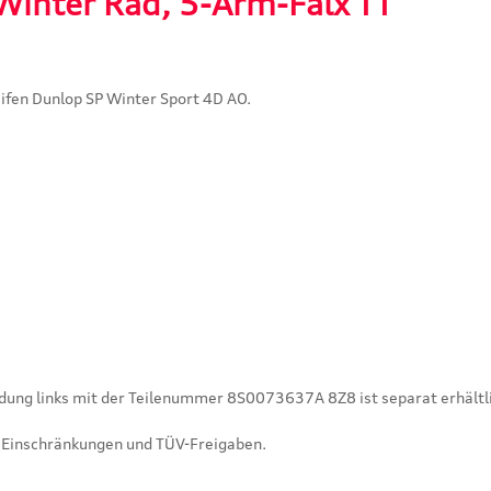
Winter Rad, 5-Arm-Falx TT"
ifen Dunlop SP Winter Sport 4D AO.
ndung links mit der Teilenummer 8S0073637A 8Z8 ist separat erhältl
he Einschränkungen und TÜV-Freigaben.