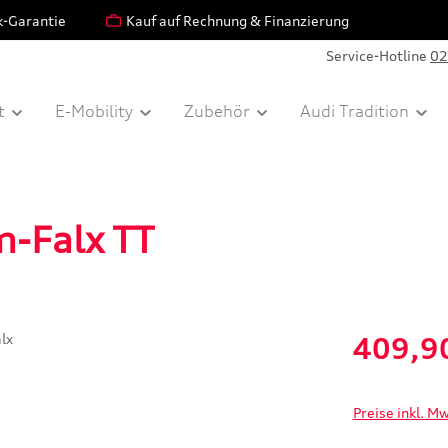
k-Garantie
Kauf auf Rechnung & Finanzierung
Service-Hotline
02
t
E-Mobility
Zubehör
Audi Tradition
m-Falx TT
Verkaufspreis:
409,9
Preise inkl. M