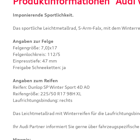
Produktinformationen "Audi 
Imponierende Sportlichkeit.
Das sportliche Leichtmetallrad, 5-Arm-Falx, mit dem Winterre
Angaben zur Felge
Felgengröße: 7,0Jx17
Felgenlochkreis: 112/5
Einpresstiefe: 47 mm
Freigabe Schneeketten: ja
Angaben zum Reifen
Reifen: Dunlop SP Winter Sport 4D AO
Reifengröße: 225/50 R17 98H XL
Laufrichtungsbindung: rechts
Das Leichtmetallrad mit Winterreifen für die Laufrichtungsbi
Ihr Audi Partner informiert Sie gerne über fahrzeugspezifisc
Hinweis: