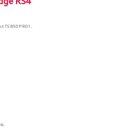
dge RS4"
ct TS 850 P RO1.
nk.