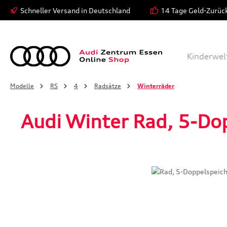
Schneller Versand in Deutschland
14 Tage Geld-Zurüc
 Hauptinhalt springen
Zur Suche springen
Zur Hauptnavigation springen
Modelle
Bekleidung
Kinderwel
Modelle
RS
4
Radsätze
Winterräder
Audi Winter Rad, 5-Do
Bildergalerie überspringen