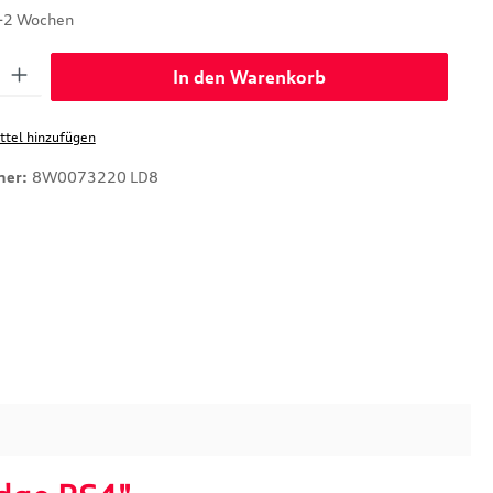
1-2 Wochen
: Gib den gewünschten Wert ein oder benutze die Schaltflächen um di
In den Warenkorb
tel hinzufügen
mer:
8W0073220 LD8