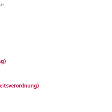
tz.
ng)
eitsverordnung)