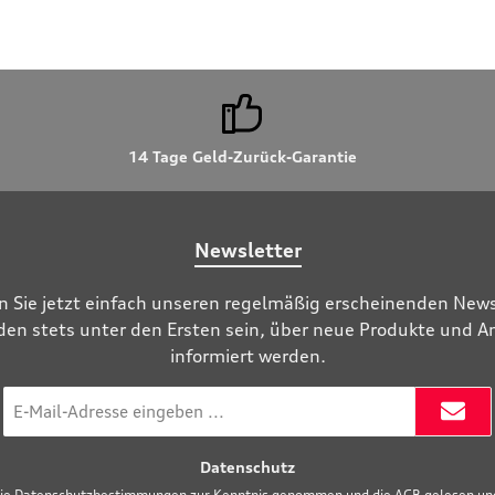
14 Tage Geld-Zurück-Garantie
Newsletter
n Sie jetzt einfach unseren regelmäßig erscheinenden News
den stets unter den Ersten sein, über neue Produkte und 
informiert werden.
E-
Mail-
Adresse
Datenschutz
*
die
Datenschutzbestimmungen
zur Kenntnis genommen und die
AGB
gelesen und