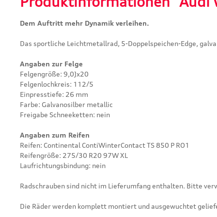
Produktinformationen "Audi 
Dem Auftritt mehr Dynamik verleihen.
Das sportliche Leichtmetallrad, 5-Doppelspeichen-Edge, galva
Angaben zur Felge
Felgengröße: 9,0Jx20
Felgenlochkreis: 112/5
Einpresstiefe: 26 mm
Farbe: Galvanosilber metallic
Freigabe Schneeketten: nein
Angaben zum Reifen
Reifen: Continental ContiWinterContact TS 850 P RO1
Reifengröße: 275/30 R20 97W XL
Laufrichtungsbindung: nein
Radschrauben sind nicht im Lieferumfang enthalten. Bitte ve
Die Räder werden komplett montiert und ausgewuchtet geliefe