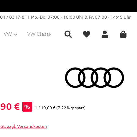
01 / 8317-811
Mo.-Do. 07:00 - 16:00 Uhr & Fr. 07:00 - 14:45 Uhr
VW
VW Classic Parts
Sale
Collection
,90 €
%
Regulärer Preis:
1.110,00 €
(7.22% gespart)
wSt. zzgl. Versandkosten