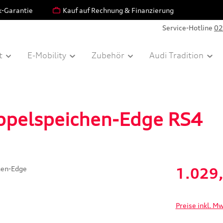
k-Garantie
Kauf auf Rechnung & Finanzierung
Service-Hotline
02
t
E-Mobility
Zubehör
Audi Tradition
ppelspeichen-Edge RS4
Verkaufspreis:
1.029
Preise inkl. M