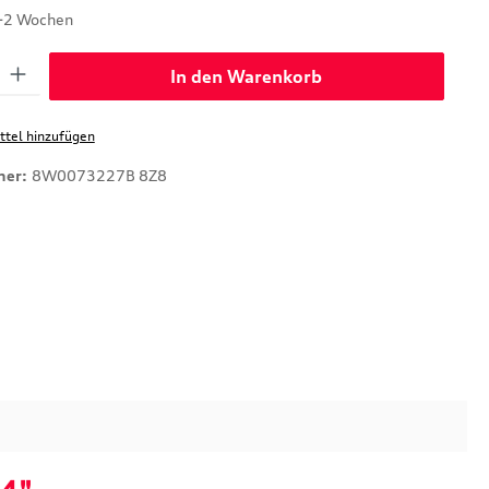
1-2 Wochen
: Gib den gewünschten Wert ein oder benutze die Schaltflächen um di
In den Warenkorb
tel hinzufügen
mer:
8W0073227B 8Z8