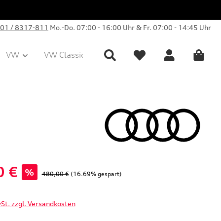
01 / 8317-811
Mo.-Do. 07:00 - 16:00 Uhr & Fr. 07:00 - 14:45 Uhr
VW
VW Classic Parts
Sale
Collection
0 €
%
Regulärer Preis:
480,00 €
(16.69% gespart)
wSt. zzgl. Versandkosten