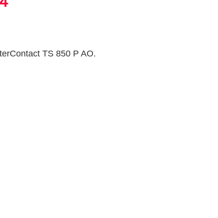
A4"
interContact TS 850 P AO.