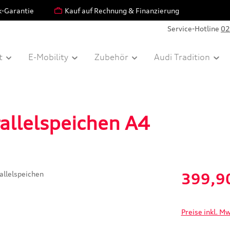
k-Garantie
Kauf auf Rechnung & Finanzierung
Service-Hotline
02
t
E-Mobility
Zubehör
Audi Tradition
allelspeichen A4
Verkaufspreis:
399,9
Preise inkl. M