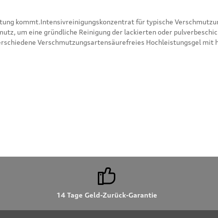
eltung kommt.Intensivreinigungskonzentrat für typische Verschmutz
z, um eine gründliche Reinigung der lackierten oder pulverbeschic
 verschiedene Verschmutzungsartensäurefreies Hochleistungsgel mit 
r Felge sichtbarfür lackierte oder pulverbeschichtete Stahl- und L
Deutsch, Englisch, Spanisch, Französisch, Italienisch, Schwedisch, P
sen und beachten Sie die Benutzerhinweise auf der Verpackung
In den Warenkorb
14 Tage Geld-Zurück-Garantie