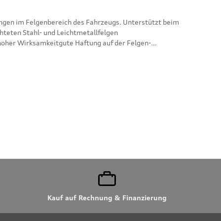
ungen im Felgenbereich des Fahrzeugs. Unterstützt beim
hteten Stahl- und Leichtmetallfelgen
hoher Wirksamkeitgute Haftung auf der Felgen-
eichtmetallfelgen geeignetLieferumfang:500 ml
ortugiesisch, Niederländisch, Polnisch, Tschechisch,
Kauf auf Rechnung & Finanzierung