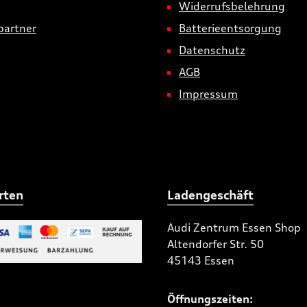
Widerrufsbelehrung
partner
Batterieentsorgung
Datenschutz
AGB
Impressum
rten
Ladengeschäft
Audi Zentrum Essen Shop
Altendorfer Str. 50
 Bild 2
45143 Essen
niertes Bild 1
Öffnungszeiten: