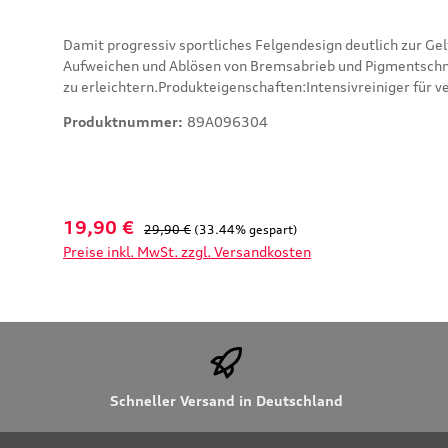
Damit progressiv sportliches Felgendesign deutlich zur G
Aufweichen und Ablösen von Bremsabrieb und Pigmentschmut
zu erleichtern.Produkteigenschaften:Intensivreiniger für
Oberflächemacht Schmutzpartikel durch Farbwechsel auf de
Produktnummer:
89A096304
Felgenreiniger-GelBenutzerhinweise in den Sprachvarianten 
Dänisch, Finnisch, Norwegisch, GriechischHinweis:bitte le
Verkaufspreis:
Regulärer Preis:
19,90 €
29,90 €
(33.44% gespart)
Preise inkl. MwSt. zzgl. Versandkosten
Schneller Versand in Deutschland