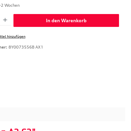
1-2 Wochen
: Gib den gewünschten Wert ein oder benutze die Schaltflächen um di
In den Warenkorb
tel hinzufügen
mer:
8Y0073556B AX1