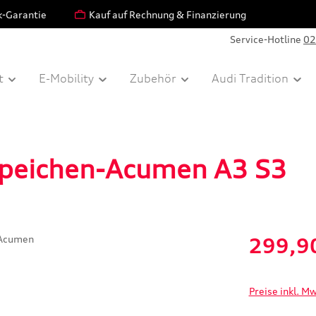
k-Garantie
Kauf auf Rechnung & Finanzierung
Service-Hotline
02
t
E-Mobility
Zubehör
Audi Tradition
Speichen-Acumen A3 S3
Verkaufspreis:
299,9
Preise inkl. M