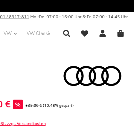
01 / 8317-811
Mo.-Do. 07:00 - 16:00 Uhr & Fr. 07:00 - 14:45 Uhr
VW
VW Classic Parts
Sale
Collection
0 €
%
Regulärer Preis:
335,00 €
(10.48% gespart)
wSt. zzgl. Versandkosten