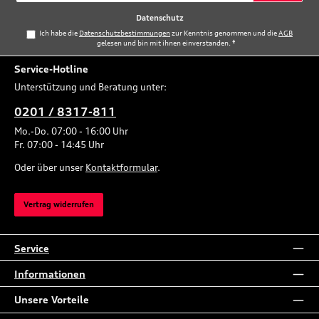
*
Datenschutz
Ich habe die
Datenschutzbestimmungen
zur Kenntnis genommen und die
AGB
gelesen und bin mit ihnen einverstanden.
*
Service-Hotline
Unterstützung und Beratung unter:
0201 / 8317-811
Mo.-Do. 07:00 - 16:00 Uhr
Fr. 07:00 - 14:45 Uhr
Oder über unser
Kontaktformular
.
Vertrag widerrufen
Service
Informationen
Unsere Vorteile