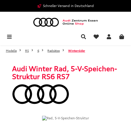
Zum Hauptinhalt springen
Schneller Versand in Deutschland
Modelle
RS
6
Radsätze
Winterräder
Audi Winter Rad, 5-V-Speichen-
Struktur RS6 RS7
Bildergalerie überspringen