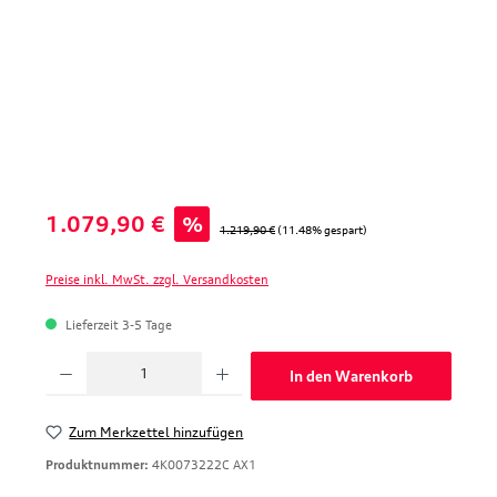
Verkaufspreis:
1.079,90 €
%
Regulärer Preis:
1.219,90 €
(11.48% gespart)
Preise inkl. MwSt. zzgl. Versandkosten
Lieferzeit 3-5 Tage
Produkt Anzahl: Gib den gewünschten Wert ein oder benutze die Schaltfläche
In den Warenkorb
Zum Merkzettel hinzufügen
Produktnummer:
4K0073222C AX1